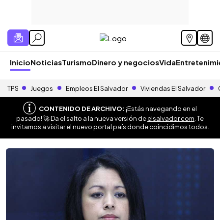
Inicio
Noticias
Turismo
Dinero y negocios
Vida
Entretenim
TPS
Juegos
Empleos El Salvador
Viviendas El Salvador
CONTENIDO DE ARCHIVO:
¡Estás navegando en el
pasado! 🚀 Da el salto a la nueva versión de
elsalvador.com
. Te
invitamos a visitar el nuevo portal país donde coincidimos todos.