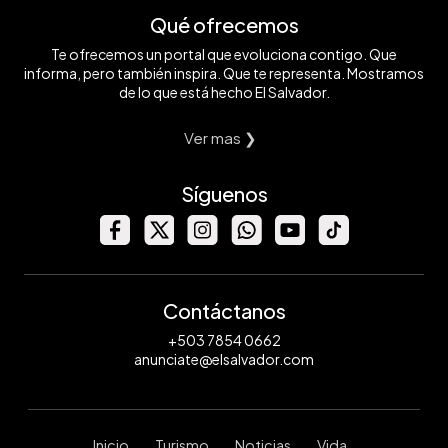
Qué ofrecemos
Te ofrecemos un portal que evoluciona contigo. Que
informa, pero también inspira. Que te representa. Mostramos
de lo que está hecho El Salvador.
Ver mas ❯
Síguenos
Contáctanos
+503 7854 0662
anunciate@elsalvador.com
Inicio
Turismo
Noticias
Vida