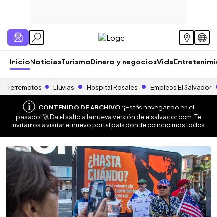
Inicio
Noticias
Turismo
Dinero y negocios
Vida
Entretenim
Terremotos
Lluvias
Hospital Rosales
Empleos El Salvador
CONTENIDO DE ARCHIVO:
¡Estás navegando en el
pasado! 🚀 Da el salto a la nueva versión de
elsalvador.com
. Te
invitamos a visitar el nuevo portal país donde coincidimos todos.