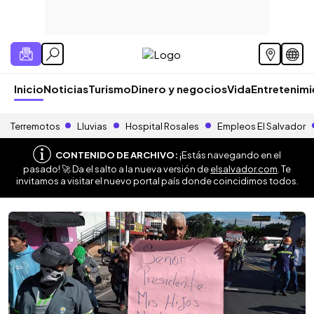
Inicio
Noticias
Turismo
Dinero y negocios
Vida
Entretenim
Terremotos
Lluvias
Hospital Rosales
Empleos El Salvador
CONTENIDO DE ARCHIVO:
¡Estás navegando en el
pasado! 🚀 Da el salto a la nueva versión de
elsalvador.com
. Te
invitamos a visitar el nuevo portal país donde coincidimos todos.