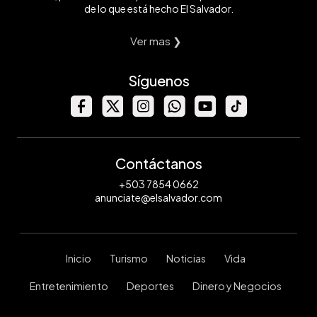
de lo que está hecho El Salvador.
Ver mas ❯
Síguenos
Contáctanos
+503 7854 0662
anunciate@elsalvador.com
Inicio
Turismo
Noticias
Vida
Entretenimiento
Deportes
Dinero y Negocios