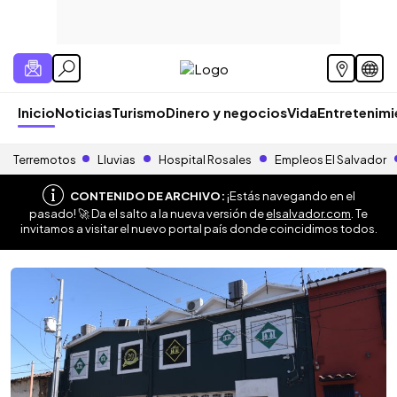
Inicio
Noticias
Turismo
Dinero y negocios
Vida
Entretenim
Terremotos
Lluvias
Hospital Rosales
Empleos El Salvador
CONTENIDO DE ARCHIVO:
¡Estás navegando en el
pasado! 🚀 Da el salto a la nueva versión de
elsalvador.com
. Te
invitamos a visitar el nuevo portal país donde coincidimos todos.