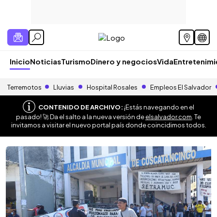
Inicio
Noticias
Turismo
Dinero y negocios
Vida
Entretenim
Terremotos
Lluvias
Hospital Rosales
Empleos El Salvador
CONTENIDO DE ARCHIVO:
¡Estás navegando en el
pasado! 🚀 Da el salto a la nueva versión de
elsalvador.com
. Te
invitamos a visitar el nuevo portal país donde coincidimos todos.