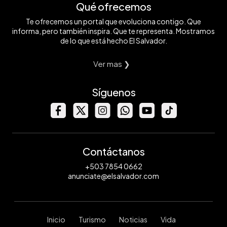
Qué ofrecemos
Te ofrecemos un portal que evoluciona contigo. Que
informa, pero también inspira. Que te representa. Mostramos
de lo que está hecho El Salvador.
Ver mas ❯
Síguenos
Contáctanos
+503 7854 0662
anunciate@elsalvador.com
Inicio
Turismo
Noticias
Vida