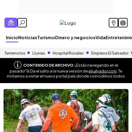
Inicio
Noticias
Turismo
Dinero y negocios
Vida
Entretenim
Terremotos
Lluvias
Hospital Rosales
Empleos El Salvador
CONTENIDO DE ARCHIVO:
¡Estás navegando en el
pasado! 🚀 Da el salto a la nueva versión de
elsalvador.com
. Te
invitamos a visitar el nuevo portal país donde coincidimos todos.