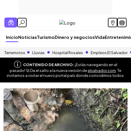
Inicio
Noticias
Turismo
Dinero y negocios
Vida
Entretenim
Terremotos
Lluvias
Hospital Rosales
Empleos El Salvador
CONTENIDO DE ARCHIVO:
¡Estás navegando en el
pasado! 🚀 Da el salto a la nueva versión de
elsalvador.com
. Te
invitamos a visitar el nuevo portal país donde coincidimos todos.