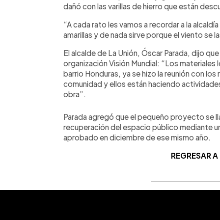
dañó con las varillas de hierro que están des
“A cada rato les vamos a recordar a la alcaldía
amarillas y de nada sirve porque el viento se l
El alcalde de La Unión, Óscar Parada, dijo que
organización Visión Mundial: “Los materiales
barrio Honduras, ya se hizo la reunión con lo
comunidad y ellos están haciendo actividades
obra”.
Parada agregó que el pequeño proyecto se llam
recuperación del espacio público mediante un
aprobado en diciembre de ese mismo año.
REGRESAR A