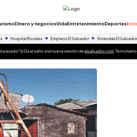
urismo
Dinero y negocios
Vida
Entretenimiento
Deportes
Ento
as
Hospital Rosales
Empleos El Salvador
Viviendas El Salvado
 pasado! 🚀 Da el salto a la nueva versión de
elsalvador.com
. Te invitam