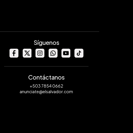
Síguenos
Contáctanos
+503 7854 0662
anunciate@elsalvador.com