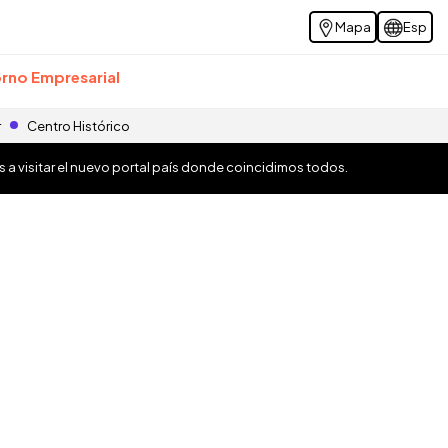
Mapa
Esp
rno Empresarial
r
Centro Histórico
os a visitar el nuevo portal país donde coincidimos todos.