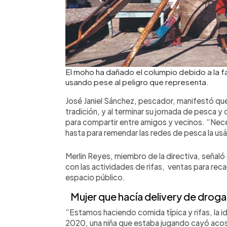
El moho ha dañado el columpio debido a la fa
usando pese al peligro que representa.
José Janiel Sánchez, pescador, manifestó que
tradición, y al terminar su jornada de pesca y
para compartir entre amigos y vecinos. “Ne
hasta para remendar las redes de pesca la 
Merlin Reyes, miembro de la directiva, señaló
con las actividades de rifas, ventas para rec
espacio público.
Mujer que hacía delivery de droga
“Estamos haciendo comida típica y rifas, la 
2020, una niña que estaba jugando cayó acost