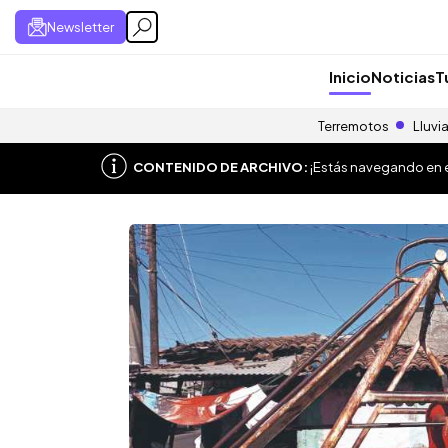
Newsletter
Inicio
Noticias
T
Terremotos
Lluvi
CONTENIDO DE ARCHIVO:
¡Estás navegando en el