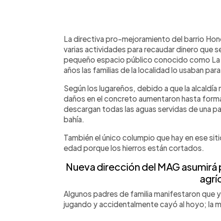
0:00
Facebook
Twitter
►
Escuchar artículo
La directiva pro-mejoramiento del barrio Hond
varias actividades para recaudar dinero que s
pequeño espacio público conocido como La R
años las familias de la localidad lo usaban para
Según los lugareños, debido a que la alcaldía
daños en el concreto aumentaron hasta forma
descargan todas las aguas servidas de una part
bahía.
También el único columpio que hay en ese sit
edad porque los hierros están cortados.
Nueva dirección del MAG asumirá
agrí
Algunos padres de familia manifestaron que ya
jugando y accidentalmente cayó al hoyo; la 