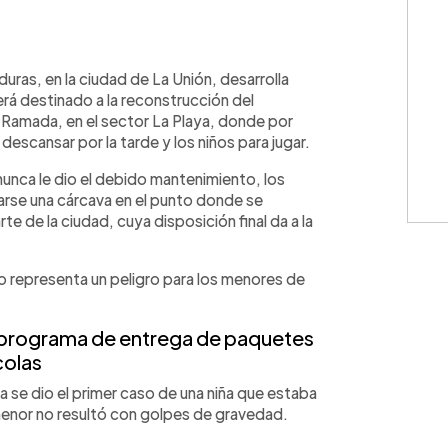
WhatsApp
Copiar link
uras, en la ciudad de La Unión, desarrolla
erá destinado a la reconstrucción del
amada, en el sector La Playa, donde por
 descansar por la tarde y los niños para jugar.
 nunca le dio el debido mantenimiento, los
rse una cárcava en el punto donde se
e de la ciudad, cuya disposición final da a la
io representa un peligro para los menores de
 programa de entrega de paquetes
colas
 se dio el primer caso de una niña que estaba
menor no resultó con golpes de gravedad.