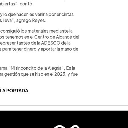
cubiertas”, contó.
 y lo que hacen es venir a poner cintas
as lleva”, agregó Reyes.
 consiguió los materiales mediante la
 los tenemos en el Centro de Alcance del
s representantes de la ADESCO de la
 para tener dinero y aportar la mano de
a “Mi rinconcito de la Alegría”. Es la
a gestión que se hizo en el 2023, y fue
 LA PORTADA