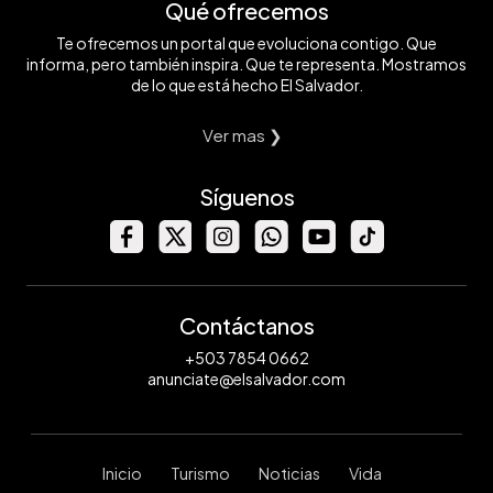
Qué ofrecemos
Te ofrecemos un portal que evoluciona contigo. Que
informa, pero también inspira. Que te representa. Mostramos
de lo que está hecho El Salvador.
Ver mas ❯
Síguenos
Contáctanos
+503 7854 0662
anunciate@elsalvador.com
Inicio
Turismo
Noticias
Vida