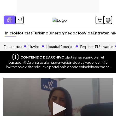
Inicio
Noticias
Turismo
Dinero y negocios
Vida
Entretenim
Terremotos
Lluvias
Hospital Rosales
Empleos El Salvador
CONTENIDO DE ARCHIVO:
¡Estás navegando en el
pasado! 🚀 Da el salto a la nueva versión de
elsalvador.com
. Te
invitamos a visitar el nuevo portal país donde coincidimos todos.