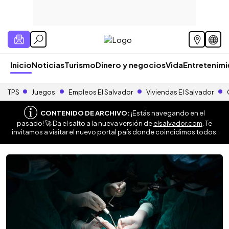
Inicio
Noticias
Turismo
Dinero y negocios
Vida
Entretenim
TPS
Juegos
Empleos El Salvador
Viviendas El Salvador
CONTENIDO DE ARCHIVO:
¡Estás navegando en el
pasado! 🚀 Da el salto a la nueva versión de
elsalvador.com
. Te
invitamos a visitar el nuevo portal país donde coincidimos todos.