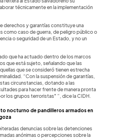
a reitera al Estado salvadoreño su
 colaborar técnicamente en la implementación
e derechos y garantías constituye una
as como caso de guerra, de peligro público o
ncia o seguridad de un Estado, y no un
egado que ha actuado dentro de los marcos
los que está sujeto, señalando que las
quellas que se consideró tienen estrecha
riminalidad. “Con la suspensión de garantías,
stas circunstancias, dotando a las
cultades para hacer frente de manera pronta
or los grupos terroristas" “, dice la CIDH.
o nocturno de pandilleros armados en
goza
eiteradas denuncias sobre las detenciones
lamadas anónimas o percepciones sobre la