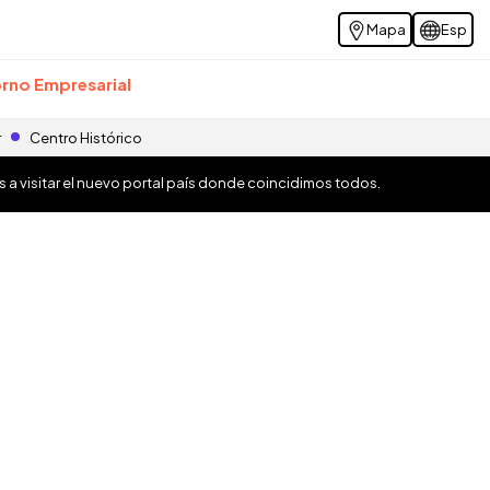
Mapa
Esp
rno Empresarial
r
Centro Histórico
os a visitar el nuevo portal país donde coincidimos todos.