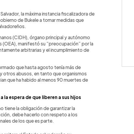
WhatsApp
Copiar link
alvador, la máxima instancia fiscalizadora de
gobierno de Bukele a tomar medidas que
salvadoreños.
anos (CIDH), órgano principal y autónomo
s (OEA), manifestó su “preocupación” por la
tamente arbitrarias y el incumplimiento de
ormado que hasta agosto tenía más de
 y otros abusos, en tanto que organismos
an que ha habido al menos 90 muertes de
a la espera de que liberen a sus hijos
 tiene la obligación de garantizar la
cción, debe hacerlo con respeto a los
nales de los que es parte.