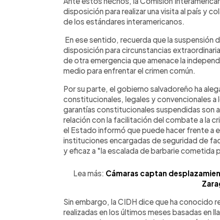
Ante estos hechos, la Comisión Interamerican
disposición para realizar una visita al país y
de los estándares interamericanos.
En ese sentido, recuerda que la suspensión d
disposición para circunstancias extraordinari
de otra emergencia que amenace la independe
medio para enfrentar el crimen común.
Por su parte, el gobierno salvadoreño ha al
constitucionales, legales y convencionales a 
garantías constitucionales suspendidas son a
relación con la facilitación del combate a la c
el Estado informó que puede hacer frente a e
instituciones encargadas de seguridad de fa
y eficaz a "la escalada de barbarie cometida p
Lea más:
Cámaras captan desplazamient
Zara
Sin embargo, la CIDH dice que ha conocido r
realizadas en los últimos meses basadas en l