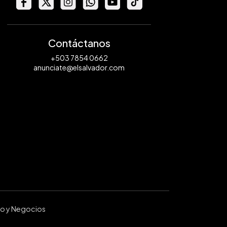
Contáctanos
+503 7854 0662
anunciate@elsalvador.com
ro y Negocios