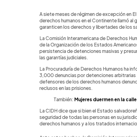
0:00
Facebook
Twitter
►
Escuchar artículo
A siete meses de régimen de excepción en El S
derechos humanos en el Continente llamó al 
garanticen los derechos y libertades de los 
La Comisión Interamericana de Derechos Hum
de la Organización de los Estados Americano
persistencia de detenciones masivas y presun
las garantías judiciales.
La Procuraduría de Derechos Humanos ha inf
3,000 denuncias por detenciones arbitrarias
defensores de los derechos humanos denunci
reclusos en las prisiones.
También:
Mujeres duermen en la calle 
La CIDH dice que si bien el Estado salvadoreño
seguridad de todas las personas en su jurisdi
derechos humanos y a los tratados internacio