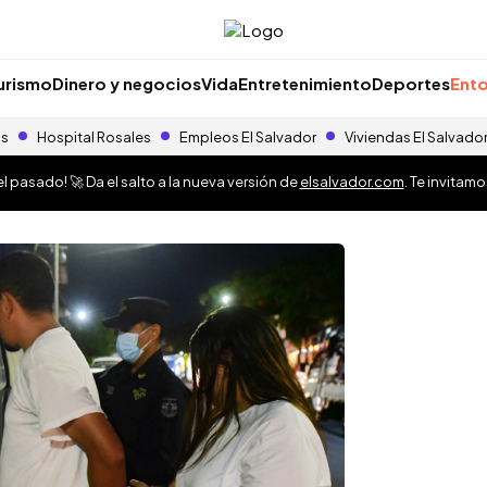
urismo
Dinero y negocios
Vida
Entretenimiento
Deportes
Ento
as
Hospital Rosales
Empleos El Salvador
Viviendas El Salvado
 pasado! 🚀 Da el salto a la nueva versión de
elsalvador.com
. Te invitam