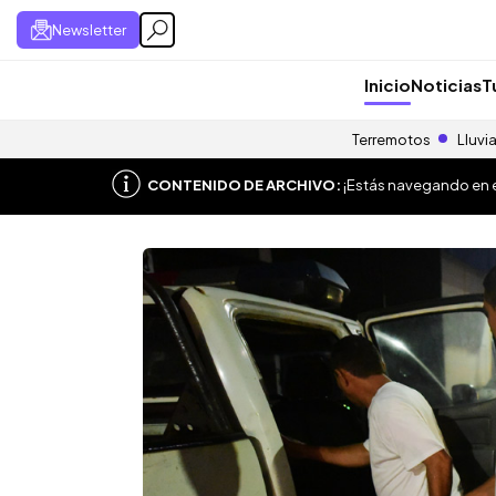
Newsletter
Inicio
Noticias
T
Terremotos
Lluvi
CONTENIDO DE ARCHIVO:
¡Estás navegando en el