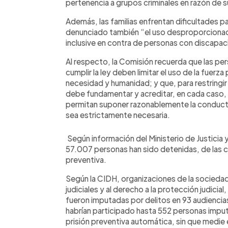
pertenencia a grupos criminales en razón de su
Además, las familias enfrentan dificultades pa
denunciado también “el uso desproporcionado 
inclusive en contra de personas con discapa
Al respecto, la Comisión recuerda que las pe
cumplir la ley deben limitar el uso de la fuerz
necesidad y humanidad; y que, para restringir 
debe fundamentar y acreditar, en cada caso, l
permitan suponer razonablemente la conducta 
sea estrictamente necesaria.
Según información del Ministerio de Justicia
57.007 personas han sido detenidas, de las c
preventiva.
Según la CIDH, organizaciones de la sociedad c
judiciales y al derecho a la protección judici
fueron imputadas por delitos en 93 audiencia
habrían participado hasta 552 personas imput
prisión preventiva automática, sin que medie