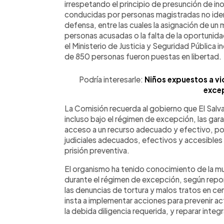
irrespetando el principio de presunción de ino
conducidas por personas magistradas no ident
defensa, entre las cuales la asignación de u
personas acusadas o la falta de la oportunidad
el Ministerio de Justicia y Seguridad Pública
de 850 personas fueron puestas en libertad.
Podría interesarle:
Niños expuestos a vi
exce
La Comisión recuerda al gobierno que El Salva
incluso bajo el régimen de excepción, las gara
acceso a un recurso adecuado y efectivo, por
judiciales adecuados, efectivos y accesibles
prisión preventiva.
El organismo ha tenido conocimiento de la m
durante el régimen de excepción, según repor
las denuncias de tortura y malos tratos en c
insta a implementar acciones para prevenir ac
la debida diligencia requerida, y reparar integ