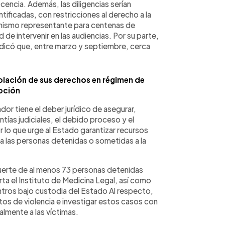
cencia. Además, las diligencias serían
ificadas, con restricciones al derecho a la
n mismo representante para centenas de
 de intervenir en las audiencias. Por su parte,
 indicó que, entre marzo y septiembre, cerca
olación de sus derechos en régimen de
pción
dor tiene el deber jurídico de asegurar,
ntías judiciales, el debido proceso y el
 lo que urge al Estado garantizar recursos
 a las personas detenidas o sometidas a la
uerte de al menos 73 personas detenidas
ta el Instituto de Medicina Legal, así como
entros bajo custodia del Estado Al respecto,
tos de violencia e investigar estos casos con
ralmente a las víctimas.