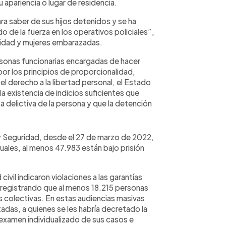
 apariencia o lugar de residencia.
ra saber de sus hijos detenidos y se ha
de la fuerza en los operativos policiales”,
cidad y mujeres embarazadas.
rsonas funcionarias encargadas de hacer
a por los principios de proporcionalidad,
el derecho a la libertad personal, el Estado
a existencia de indicios suficientes que
delictiva de la persona y que la detención
 y Seguridad, desde el 27 de marzo de 2022,
uales, al menos 47.983 están bajo prisión
ivil indicaron violaciones a las garantías
al, registrando que al menos 18.215 personas
s colectivas. En estas audiencias masivas
adas, a quienes se les habría decretado la
 examen individualizado de sus casos e