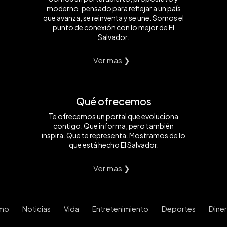
moderno, pensado para reflejar a un país
que avanza, se reinventa y se une. Somos el
punto de conexión con lo mejor de El
Salvador.
Ver mas ❯
Qué ofrecemos
Te ofrecemos un portal que evoluciona
contigo. Que informa, pero también
inspira. Que te representa. Mostramos de lo
que está hecho El Salvador.
Ver mas ❯
smo
Noticias
Vida
Entretenimiento
Deportes
Dine