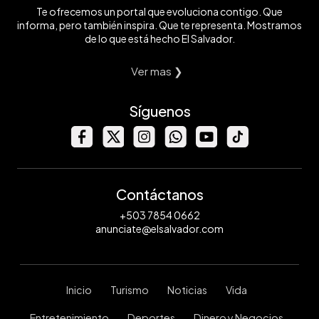
Te ofrecemos un portal que evoluciona contigo. Que
informa, pero también inspira. Que te representa. Mostramos
de lo que está hecho El Salvador.
Ver mas ❯
Síguenos
Contáctanos
+503 7854 0662
anunciate@elsalvador.com
Inicio
Turismo
Noticias
Vida
Entretenimiento
Deportes
Dinero y Negocios