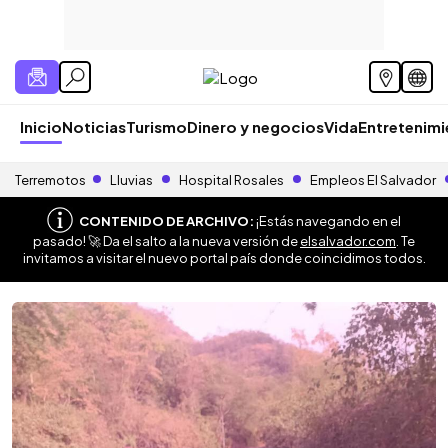
Inicio
Noticias
Turismo
Dinero y negocios
Vida
Entretenim
Terremotos
Lluvias
Hospital Rosales
Empleos El Salvador
CONTENIDO DE ARCHIVO:
¡Estás navegando en el
pasado! 🚀 Da el salto a la nueva versión de
elsalvador.com
. Te
invitamos a visitar el nuevo portal país donde coincidimos todos.