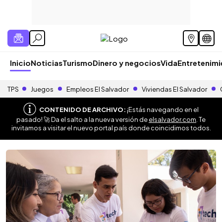
Inicio
Noticias
Turismo
Dinero y negocios
Vida
Entretenim
TPS
Juegos
Empleos El Salvador
Viviendas El Salvador
CONTENIDO DE ARCHIVO:
¡Estás navegando en el
pasado! 🚀 Da el salto a la nueva versión de
elsalvador.com
. Te
invitamos a visitar el nuevo portal país donde coincidimos todos.