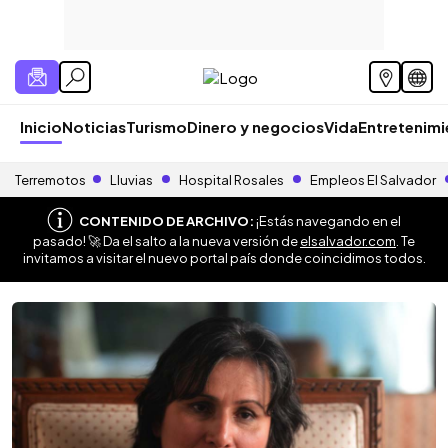
Inicio
Noticias
Turismo
Dinero y negocios
Vida
Entretenim
Terremotos
Lluvias
Hospital Rosales
Empleos El Salvador
CONTENIDO DE ARCHIVO:
¡Estás navegando en el
pasado! 🚀 Da el salto a la nueva versión de
elsalvador.com
. Te
invitamos a visitar el nuevo portal país donde coincidimos todos.