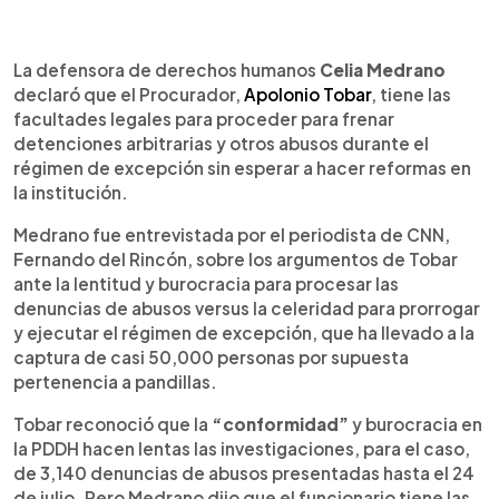
0:00
►
Escuchar artículo
La defensora de derechos humanos
Celia Medrano
declaró que el Procurador,
Apolonio Tobar
, tiene las
facultades legales para proceder para frenar
detenciones arbitrarias y otros abusos durante el
régimen de excepción sin esperar a hacer reformas en
la institución.
Medrano fue entrevistada por el periodista de CNN,
Fernando del Rincón, sobre los argumentos de Tobar
ante la lentitud y burocracia para procesar las
denuncias de abusos versus la celeridad para prorrogar
y ejecutar el régimen de excepción, que ha llevado a la
captura de casi 50,000 personas por supuesta
pertenencia a pandillas.
Tobar reconoció que la
“conformidad”
y burocracia en
la PDDH hacen lentas las investigaciones, para el caso,
de 3,140 denuncias de abusos presentadas hasta el 24
de julio. Pero Medrano dijo que el funcionario tiene las