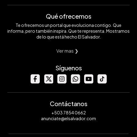
Qué ofrecemos
Te ofrecemos un portal que evoluciona contigo. Que
informa, pero también inspira. Que te representa. Mostramos
de lo que está hecho El Salvador.
Ver mas ❯
Síguenos
Contáctanos
+503 7854 0662
anunciate@elsalvador.com