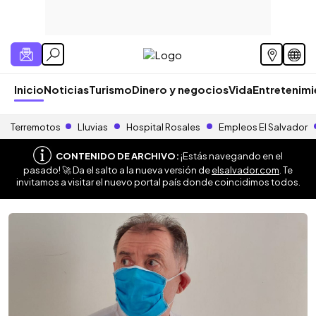
Inicio
Noticias
Turismo
Dinero y negocios
Vida
Entretenim
Terremotos
Lluvias
Hospital Rosales
Empleos El Salvador
CONTENIDO DE ARCHIVO:
¡Estás navegando en el
pasado! 🚀 Da el salto a la nueva versión de
elsalvador.com
. Te
invitamos a visitar el nuevo portal país donde coincidimos todos.