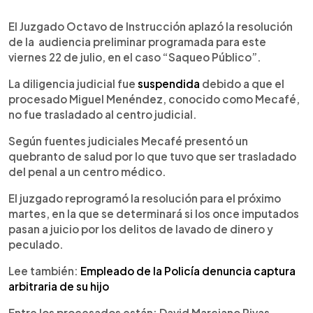
0:00
►
Escuchar artículo
El Juzgado Octavo de Instrucción aplazó la resolución
de la audiencia preliminar programada para este
viernes 22 de julio, en el caso “Saqueo Público”.
La diligencia judicial fue
suspendida
debido a que el
procesado Miguel Menéndez, conocido como Mecafé,
no fue trasladado al centro judicial.
Según fuentes judiciales Mecafé presentó un
quebranto de salud por lo que tuvo que ser trasladado
del penal a un centro médico.
El juzgado reprogramó la resolución para el próximo
martes, en la que se determinará si los once imputados
pasan a juicio por los delitos de lavado de dinero y
peculado.
Lee también:
Empleado de la Policía denuncia captura
arbitraria de su hijo
Entre los procesados están: David Marciano Rivas,