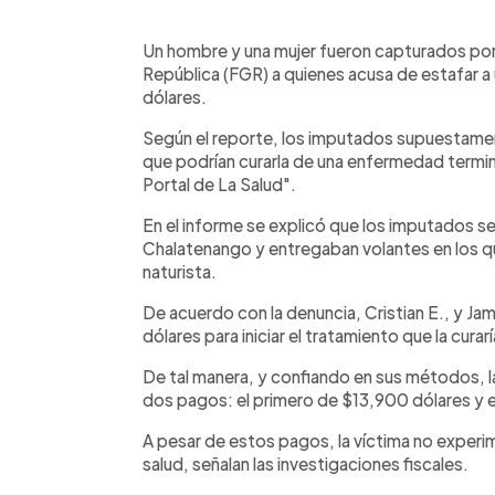
0:00
Facebook
Twitter
►
Escuchar artículo
Un hombre y una mujer fueron capturados por u
República (FGR) a quienes acusa de estafar 
dólares.
Según el reporte, los imputados supuestament
que podrían curarla de una enfermedad terminal
Portal de La Salud".
En el informe se explicó que los imputados s
Chalatenango y entregaban volantes en los qu
naturista.
De acuerdo con la denuncia, Cristian E., y Jam
dólares para iniciar el tratamiento que la cura
De tal manera, y confiando en sus métodos, l
dos pagos: el primero de $13,900 dólares y 
A pesar de estos pagos, la víctima no experi
salud, señalan las investigaciones fiscales.