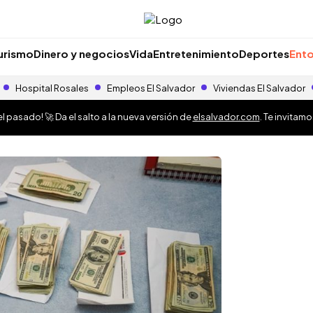
urismo
Dinero y negocios
Vida
Entretenimiento
Deportes
Ento
Hospital Rosales
Empleos El Salvador
Viviendas El Salvador
 pasado! 🚀 Da el salto a la nueva versión de
elsalvador.com
. Te invitam