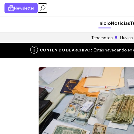
Newsletter
Inicio
Noticias
T
Terremotos
Lluvias
CONTENIDO DE ARCHIVO:
¡Estás navegando en el