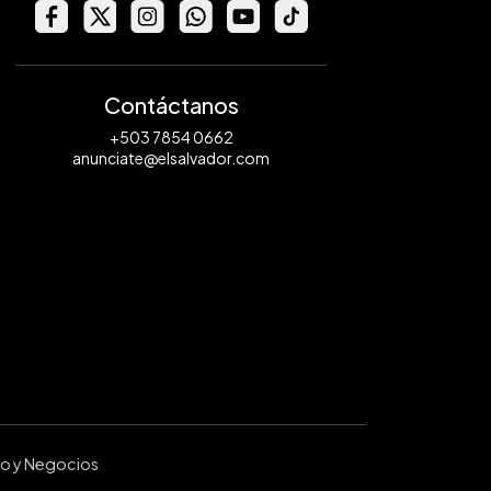
Contáctanos
+503 7854 0662
anunciate@elsalvador.com
ro y Negocios