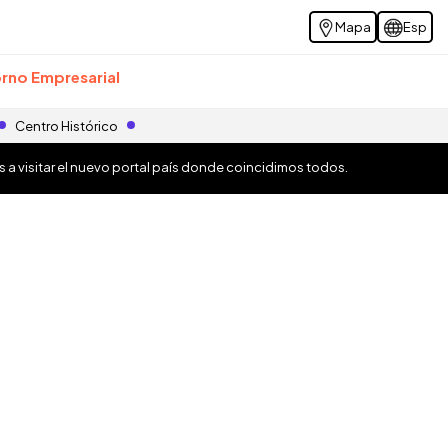
Mapa
Esp
rno Empresarial
Centro Histórico
os a visitar el nuevo portal país donde coincidimos todos.