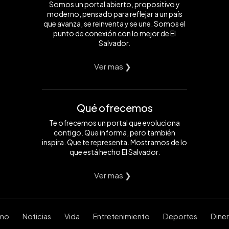
Somos un portal abierto, propositivo y
moderno, pensado para reflejar a un país
que avanza, se reinventa y se une. Somos el
punto de conexión con lo mejor de El
Salvador.
Ver mas ❯
Qué ofrecemos
Te ofrecemos un portal que evoluciona
contigo. Que informa, pero también
inspira. Que te representa. Mostramos de lo
que está hecho El Salvador.
Ver mas ❯
smo
Noticias
Vida
Entretenimiento
Deportes
Dine