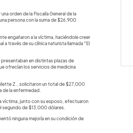
WhatsApp
Copiar link
na orden de la Fiscalía General de la
a una persona con la suma de $26,900
e engañaron a la víctima, haciéndole creer
 a través de su clínica naturista llamada "El
e presentaban en distintas plazas de
e ofrecían los servicios de medicina
ilette Z., solicitaron un total de $27,000
ría de la enfermedad.
a víctima, junto con su esposo, efectuaron
el segundo de $13,000 dólares.
mentó ninguna mejoría en su condición de