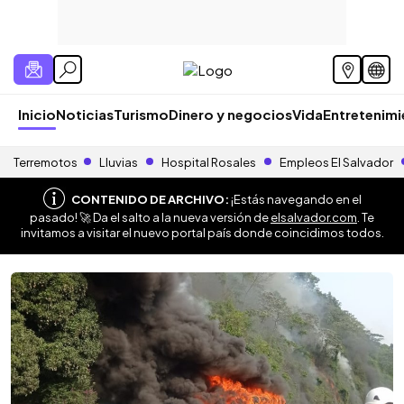
Inicio
Noticias
Turismo
Dinero y negocios
Vida
Entretenim
Terremotos
Lluvias
Hospital Rosales
Empleos El Salvador
CONTENIDO DE ARCHIVO:
¡Estás navegando en el
pasado! 🚀 Da el salto a la nueva versión de
elsalvador.com
. Te
invitamos a visitar el nuevo portal país donde coincidimos todos.