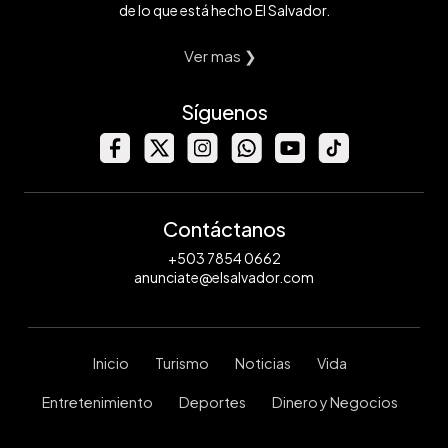
de lo que está hecho El Salvador.
Ver mas ❯
Síguenos
Contáctanos
+503 7854 0662
anunciate@elsalvador.com
Inicio
Turismo
Noticias
Vida
Entretenimiento
Deportes
Dinero y Negocios