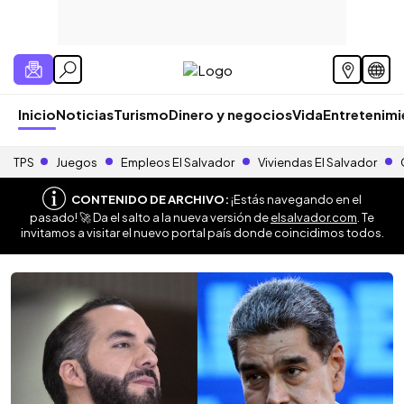
Inicio
Noticias
Turismo
Dinero y negocios
Vida
Entretenim
TPS
Juegos
Empleos El Salvador
Viviendas El Salvador
CONTENIDO DE ARCHIVO:
¡Estás navegando en el
pasado! 🚀 Da el salto a la nueva versión de
elsalvador.com
. Te
invitamos a visitar el nuevo portal país donde coincidimos todos.