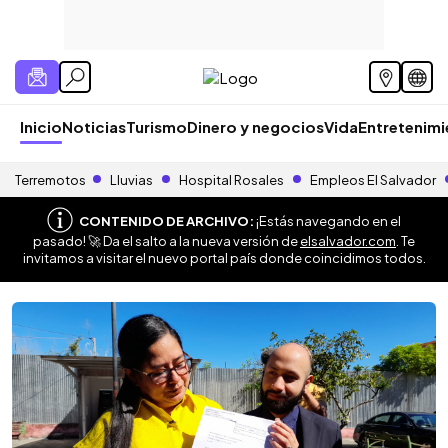
Inicio
Noticias
Turismo
Dinero y negocios
Vida
Entretenim
Terremotos
Lluvias
Hospital Rosales
Empleos El Salvador
CONTENIDO DE ARCHIVO:
¡Estás navegando en el
pasado! 🚀 Da el salto a la nueva versión de
elsalvador.com
. Te
invitamos a visitar el nuevo portal país donde coincidimos todos.