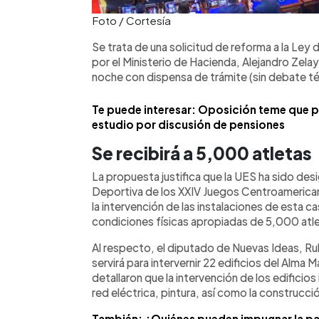
Foto / Cortesía
Se trata de una solicitud de reforma a la Le
por el Ministerio de Hacienda, Alejandro Zela
noche con dispensa de trámite (sin debate té
Te puede interesar: Oposición teme que p
estudio por discusión de pensiones
Se recibirá a 5,000 atletas
La propuesta justifica que la UES ha sido de
Deportiva de los XXIV Juegos Centroamerican
la intervención de las instalaciones de esta c
condiciones físicas apropiadas de 5,000 atlet
Al respecto, el diputado de Nuevas Ideas, Ru
servirá para intervernir 22 edificios del Alma
detallaron que la intervención de los edificio
red eléctrica, pintura, así como la construcc
También: ¿Quiénes pueden impugnar la p