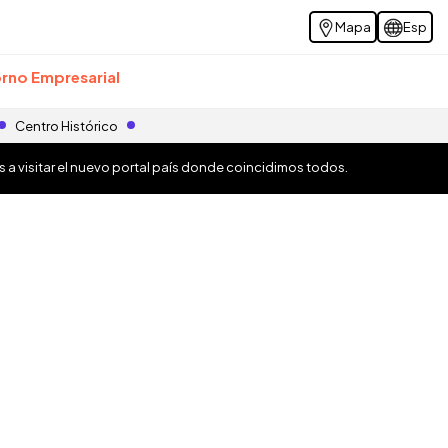
Mapa
Esp
rno Empresarial
Centro Histórico
os a visitar el nuevo portal país donde coincidimos todos.