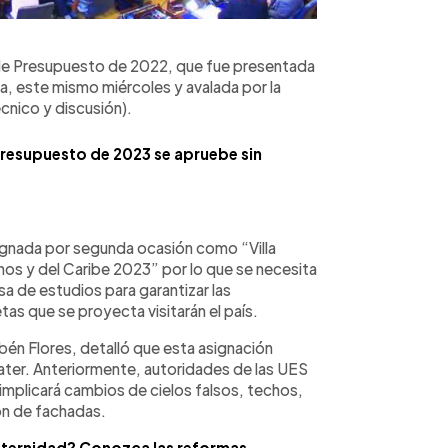
y de Presupuesto de 2022, que fue presentada
ya, este mismo miércoles y avalada por la
cnico y discusión).
resupuesto de 2023 se apruebe sin
signada por segunda ocasión como “Villa
os y del Caribe 2023” por lo que se necesita
asa de estudios para garantizar las
as que se proyecta visitarán el país.
bén Flores, detalló que esta asignación
 Mater. Anteriormente, autoridades de las UES
s implicará cambios de cielos falsos, techos,
ión de fachadas.
aternidad? Conozca las reformas