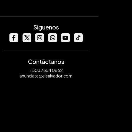
Síguenos
Contáctanos
+503 7854 0662
anunciate@elsalvador.com