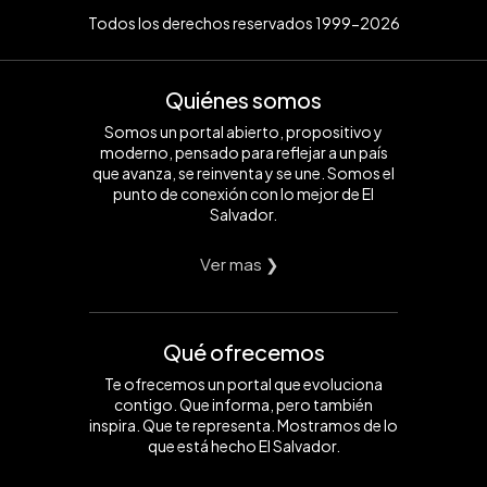
Todos los derechos reservados 1999-2026
Quiénes somos
Somos un portal abierto, propositivo y
moderno, pensado para reflejar a un país
que avanza, se reinventa y se une. Somos el
punto de conexión con lo mejor de El
Salvador.
Ver mas ❯
Qué ofrecemos
Te ofrecemos un portal que evoluciona
contigo. Que informa, pero también
inspira. Que te representa. Mostramos de lo
que está hecho El Salvador.