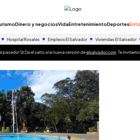
urismo
Dinero y negocios
Vida
Entretenimiento
Deportes
Ento
Hospital Rosales
Empleos El Salvador
Viviendas El Salvador
 pasado! 🚀 Da el salto a la nueva versión de
elsalvador.com
. Te invitam