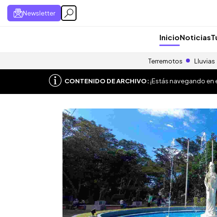
Newsletter
Inicio
Noticias
T
Terremotos
Lluvias
CONTENIDO DE ARCHIVO:
¡Estás navegando en el