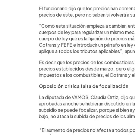
El funcionario dijo que los precios han comen
precios de este, pero no saben si volverá a s
“Como esta situación empieza a cambiar, ent
cuerpos de ley para regularizar un mismo me
cuerpo de ley que es la fijación de precios 
Cotrans y FEFE e introducir un párrafo en le
aplique a todos los tributos aplicables”, apu
Es decir que los precios de los combustibles
precios establecidos desde marzo, pero el go
impuestos a los combustibles, el Cotrans y e
Oposición critica falta de focalización
La diputada de VAMOS, Claudia Ortiz, dijo qu
aprobadas anoche se hubieran discutido en la
subsidio se puede focalizar, porque si bien a
bajo, no ataca la subida de precios de los ali
"El aumento de precios no afecta a todos por