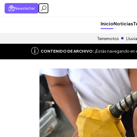
Newsletter
Inicio
Noticias
T
Terremotos
Lluvi
CONTENIDO DE ARCHIVO:
¡Estás navegando en el