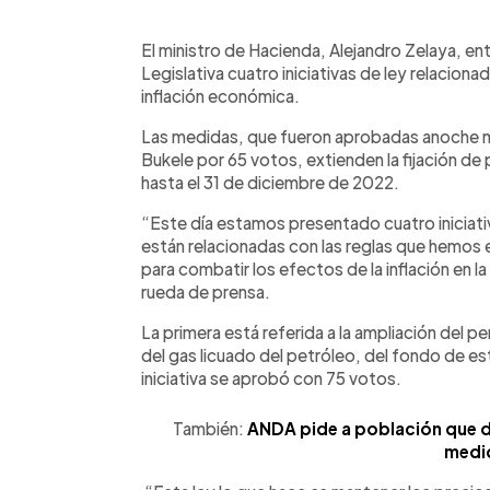
0:00
Facebook
Twitter
►
Escuchar artículo
El ministro de Hacienda, Alejandro Zelaya, e
Legislativa cuatro iniciativas de ley relacio
inflación económica.
Las medidas, que fueron aprobadas anoche m
Bukele por 65 votos, extienden la fijación d
hasta el 31 de diciembre de 2022.
“Este día estamos presentado cuatro iniciativ
están relacionadas con las reglas que hemo
para combatir los efectos de la inflación en l
rueda de prensa.
La primera está referida a la ampliación del pe
del gas licuado del petróleo, del fondo de es
iniciativa se aprobó con 75 votos.
También:
ANDA pide a población que d
medi