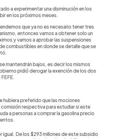
zado a experimentar una disminución en los
ubir en los próximos meses.
endemos que ya no es necesario tener tres
canismo, entonces vamos a obtener solo un
máximos y vamos a aprobar las suspensiones
y de combustibles en donde se detalle que se
ntó.
 se mantendrán bajos, es decir los mismos
bierno pidió derogar la exención de los dos
l FEFE.
e hubiera preferido que las mociones
 comisión respectiva para estudiar si este
yuda a personas a comprar la gasolina precio
mentos.
 igual. De los $293 millones de este subsidio