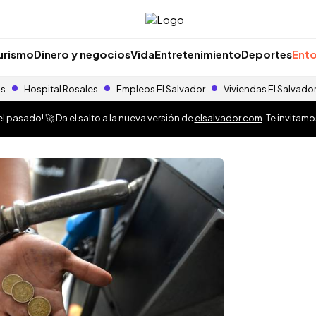
urismo
Dinero y negocios
Vida
Entretenimiento
Deportes
Ento
as
Hospital Rosales
Empleos El Salvador
Viviendas El Salvado
 pasado! 🚀 Da el salto a la nueva versión de
elsalvador.com
. Te invitam