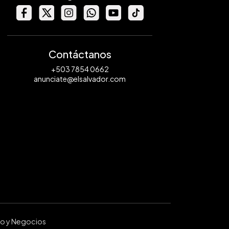
Contáctanos
+503 7854 0662
anunciate@elsalvador.com
ro y Negocios