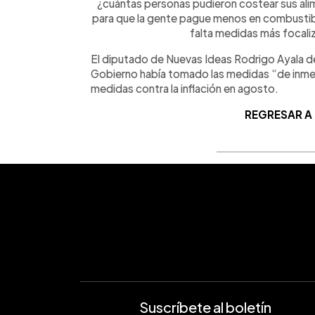
¿cuántas personas pudieron costear sus ali
para que la gente pague menos en combustibl
falta medidas más focaliza
El diputado de Nuevas Ideas Rodrigo Ayala de
Gobierno había tomado las medidas “de inme
medidas contra la inflación en agosto.
REGRESAR A
Suscríbete al boletín