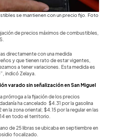
stibles se mantienen con un precio fijo. Foto
fijación de precios máximos de combustibles,
S.
adas directamente con una medida
ños y que tienen rato de estar vigentes,
ezamos a tener variaciones. Esta medida es
”, indicó Zelaya.
ón varado sin señalización en San Miguel
prórroga a la fijación de los precios
udadanía ha cancelado $4.31 por la gasolina
en la zona oriental; $4.15 por la regular en las
14 en todo el territorio.
ano de 25 libras se ubicaba en septiembre en
bsidio focalizado.