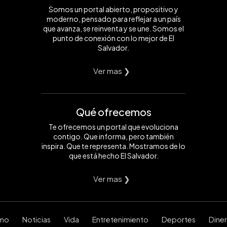
Somos un portal abierto, propositivo y
moderno, pensado para reflejar a un país
que avanza, se reinventa y se une. Somos el
punto de conexión con lo mejor de El
Salvador.
Ver mas ❯
Qué ofrecemos
Te ofrecemos un portal que evoluciona
contigo. Que informa, pero también
inspira. Que te representa. Mostramos de lo
que está hecho El Salvador.
Ver mas ❯
smo
Noticias
Vida
Entretenimiento
Deportes
Dine