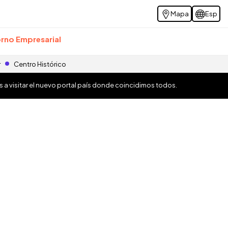
Mapa
Esp
rno Empresarial
r
Centro Histórico
os a visitar el nuevo portal país donde coincidimos todos.