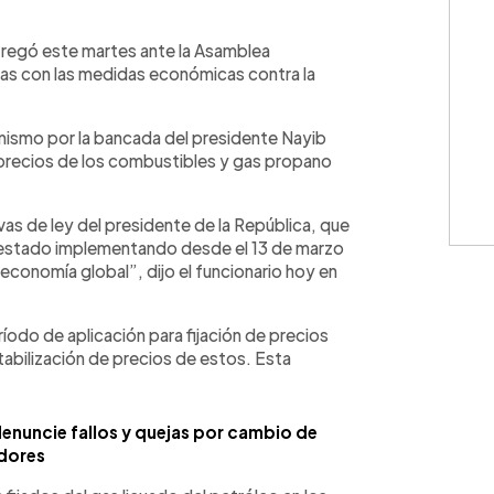
WhatsApp
Copiar link
ntregó este martes ante la Asamblea
nadas con las medidas económicas contra la
ismo por la bancada del presidente Nayib
e precios de los combustibles y gas propano
as de ley del presidente de la República, que
s estado implementando desde el 13 de marzo
a economía global”, dijo el funcionario hoy en
ríodo de aplicación para fijación de precios
tabilización de precios de estos. Esta
enuncie fallos y quejas por cambio de
dores