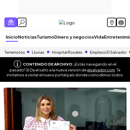
Inicio
Noticias
Turismo
Dinero y negocios
Vida
Entretenim
Terremotos
Lluvias
Hospital Rosales
Empleos El Salvador
CONTENIDO DE ARCHIVO:
¡Estás navegando en el
pasado! 🚀 Da el salto a la nueva versión de
elsalvador.com
. Te
invitamos a visitar el nuevo portal país donde coincidimos todos.