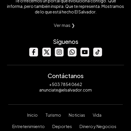
Te ofrecemos un portal que evoluciona contigo. Que
informa, pero también inspira. Que te representa. Mostramos
de lo que está hecho El Salvador.
Ver mas ❯
Síguenos
Contáctanos
+503 7854 0662
anunciate@elsalvador.com
Inicio
Turismo
Noticias
Vida
Entretenimiento
Deportes
Dinero y Negocios