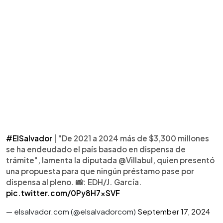
#ElSalvador
| "De 2021 a 2024 más de $3,300 millones
se ha endeudado el país basado en dispensa de
trámite", lamenta la diputada @Villabul, quien presentó
una propuesta para que ningún préstamo pase por
dispensa al pleno. 📸: EDH/J. García.
pic.twitter.com/0Py8H7xSVF
— elsalvador.com (@elsalvadorcom)
September 17, 2024