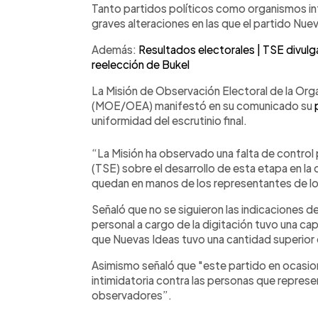
Tanto partidos políticos como organismos in
graves alteraciones en las que el partido Nuev
Además:
Resultados electorales | TSE divulga 
reelección de Bukel
La Misión de Observación Electoral de la Or
(MOE/OEA) manifestó en su comunicado su
uniformidad del escrutinio final.
“La Misión ha observado una falta de control 
(TSE) sobre el desarrollo de esta etapa en la
quedan en manos de los representantes de los
Señaló que no se siguieron las indicaciones del 
personal a cargo de la digitación tuvo una ca
que Nuevas Ideas tuvo una cantidad superior d
Asimismo señaló que "este partido en ocasio
intimidatoria contra las personas que represe
observadores”.