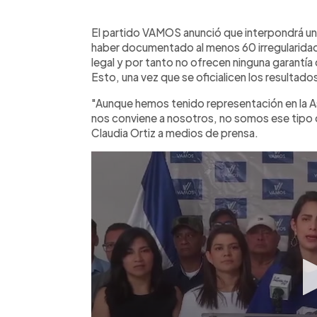
0:00
Facebook
Twitter
►
Escuchar artículo
El partido VAMOS anunció que interpondrá un 
haber documentado al menos 60 irregularidad
legal y por tanto no ofrecen ninguna garantía 
Esto, una vez que se oficialicen los resultado
"Aunque hemos tenido representación en la As
nos conviene a nosotros, no somos ese tipo de
Claudia Ortiz a medios de prensa.