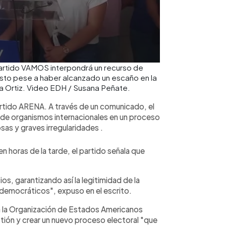
 partido VAMOS interpondrá un recurso de
esto pese a haber alcanzado un escaño en la
ia Ortiz. Video EDH / Susana Peñate.
rtido ARENA. A través de un comunicado, el
ón de organismos internacionales en un proceso
as y graves irregularidades .
n horas de la tarde, el partido señala que
os, garantizando así la legitimidad de la
s democráticos", expuso en el escrito.
a la Organización de Estados Americanos
stión y crear un nuevo proceso electoral "que