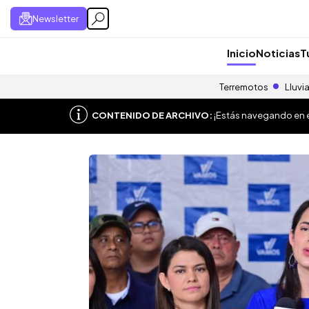
Newsletter
Inicio
Noticias
T
Terremotos
Lluvi
CONTENIDO DE ARCHIVO:
¡Estás navegando en el