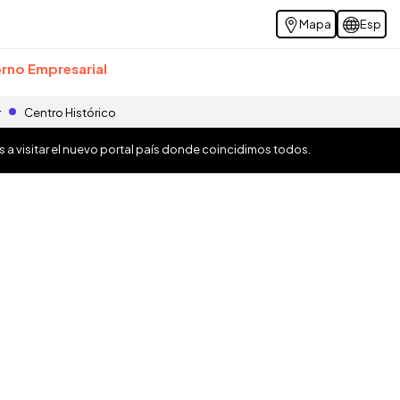
Mapa
Esp
rno Empresarial
r
Centro Histórico
os a visitar el nuevo portal país donde coincidimos todos.