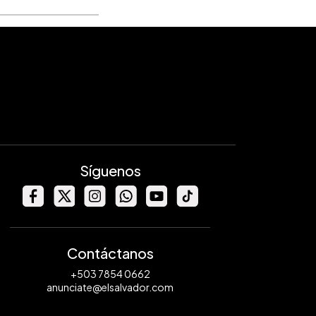
Síguenos
Contáctanos
+503 7854 0662
anunciate@elsalvador.com