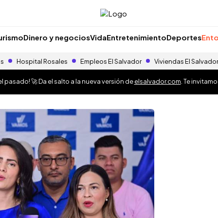
urismo
Dinero y negocios
Vida
Entretenimiento
Deportes
Ento
as
Hospital Rosales
Empleos El Salvador
Viviendas El Salvado
 pasado! 🚀 Da el salto a la nueva versión de
elsalvador.com
. Te invitam