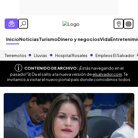
Inicio
Noticias
Turismo
Dinero y negocios
Vida
Entretenim
Terremotos
Lluvias
Hospital Rosales
Empleos El Salvador
CONTENIDO DE ARCHIVO:
¡Estás navegando en el
pasado! 🚀 Da el salto a la nueva versión de
elsalvador.com
. Te
invitamos a visitar el nuevo portal país donde coincidimos todos.