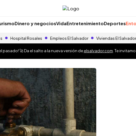
urismo
Dinero y negocios
Vida
Entretenimiento
Deportes
Ento
as
Hospital Rosales
Empleos El Salvador
Viviendas El Salvado
 pasado! 🚀 Da el salto a la nueva versión de
elsalvador.com
. Te invitam