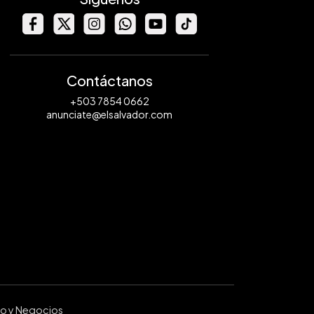
Contáctanos
+503 7854 0662
anunciate@elsalvador.com
ro y Negocios