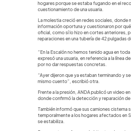
hogares porque se estaba fugando en el recor
cuestionamiento de una usuaria.
La molestia creció en redes sociales, donde 
información oportuna y cuestionaron por qu
oficial, como sí lo hizo en cortes anteriores,
reparaciones en una tubería de 42 pulgadas 
“En la Escalón no hemos tenido agua en toda l
expresó una usuaria, en referencia a la línea 
por no dar respuestas concretas.
“Ayer dijeron que ya estaban terminando y se
mismo cuento”, escribió otra.
Frente a la presión, ANDA publicó un video en
donde confirmó la detección y reparación de 
También informó que sus camiones cisterna s
temporalmente a los hogares afectados en Sa
se estabiliza.