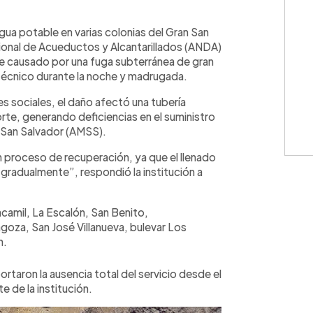
WhatsApp
Copiar link
gua potable en varias colonias del Gran San
cional de Acueductos y Alcantarillados (ANDA)
ue causado por una fuga subterránea de gran
 técnico durante la noche y madrugada.
 sociales, el daño afectó una tubería
rte, generando deficiencias en el suministro
 San Salvador (AMSS).
 proceso de recuperación, ya que el llenado
a gradualmente”, respondió la institución a
camil, La Escalón, San Benito,
oza, San José Villanueva, bulevar Los
n.
rtaron la ausencia total del servicio desde el
te de la institución.