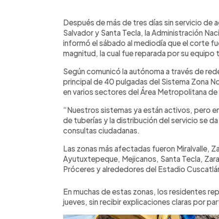
0:00
Facebook
Twitter
►
Escuchar artículo
Después de más de tres días sin servicio de a
Salvador y Santa Tecla, la Administración Na
informó el sábado al mediodía que el corte f
magnitud, la cual fue reparada por su equipo
Según comunicó la autónoma a través de redes
principal de 40 pulgadas del Sistema Zona No
en varios sectores del Área Metropolitana de
“Nuestros sistemas ya están activos, pero en
de tuberías y la distribución del servicio se d
consultas ciudadanas.
Las zonas más afectadas fueron Miralvalle, Za
Ayutuxtepeque, Mejicanos, Santa Tecla, Zarag
Próceres y alrededores del Estadio Cuscatlá
En muchas de estas zonas, los residentes repo
jueves, sin recibir explicaciones claras por par