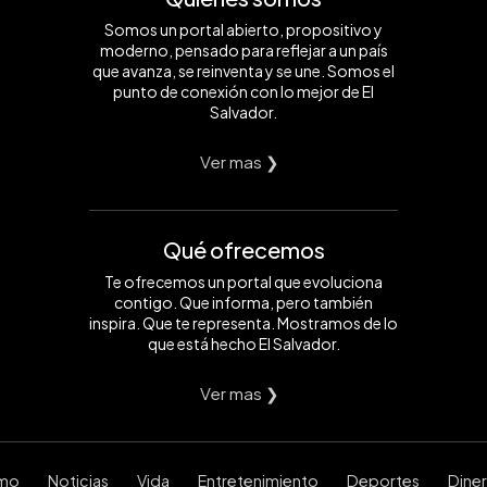
Somos un portal abierto, propositivo y
moderno, pensado para reflejar a un país
que avanza, se reinventa y se une. Somos el
punto de conexión con lo mejor de El
Salvador.
Ver mas ❯
Qué ofrecemos
Te ofrecemos un portal que evoluciona
contigo. Que informa, pero también
inspira. Que te representa. Mostramos de lo
que está hecho El Salvador.
Ver mas ❯
smo
Noticias
Vida
Entretenimiento
Deportes
Dine