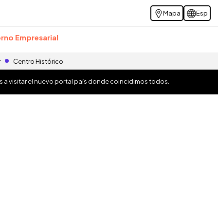
Mapa
Esp
rno Empresarial
r
Centro Histórico
os a visitar el nuevo portal país donde coincidimos todos.