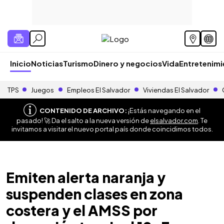
Inicio
Noticias
Turismo
Dinero y negocios
Vida
Entretenim
TPS
Juegos
Empleos El Salvador
Viviendas El Salvador
CONTENIDO DE ARCHIVO:
¡Estás navegando en el
pasado! 🚀 Da el salto a la nueva versión de
elsalvador.com
. Te
invitamos a visitar el nuevo portal país donde coincidimos todos.
Emiten alerta naranja y
suspenden clases en zona
costera y el AMSS por