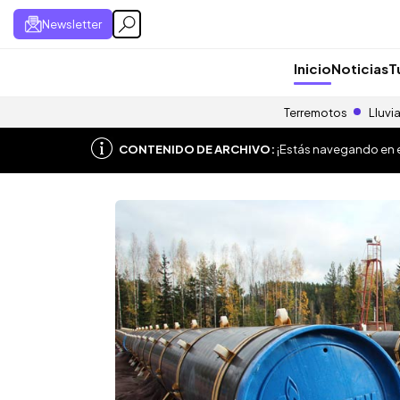
Newsletter
Inicio
Noticias
T
Terremotos
Lluvi
CONTENIDO DE ARCHIVO:
¡Estás navegando en el