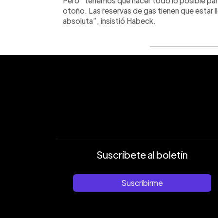
Pero “tenemos que hacer todo lo posible par
otoño. Las reservas de gas tienen que estar lle
absoluta”, insistió Habeck.
Suscríbete al boletín
Suscribirme