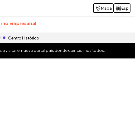
Mapa
Esp
rno Empresarial
r
Centro Histórico
os a visitar el nuevo portal país donde coincidimos todos.