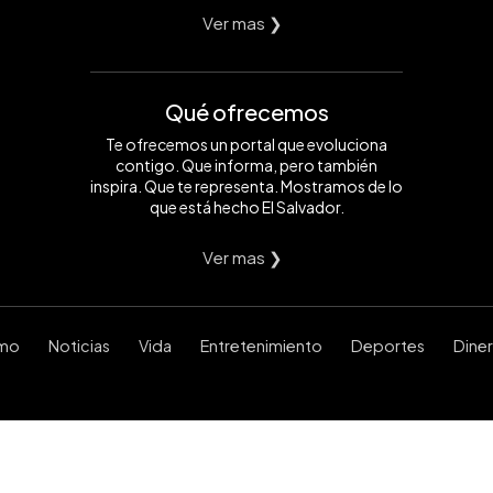
Ver mas ❯
Qué ofrecemos
Te ofrecemos un portal que evoluciona
contigo. Que informa, pero también
inspira. Que te representa. Mostramos de lo
que está hecho El Salvador.
Ver mas ❯
smo
Noticias
Vida
Entretenimiento
Deportes
Dine