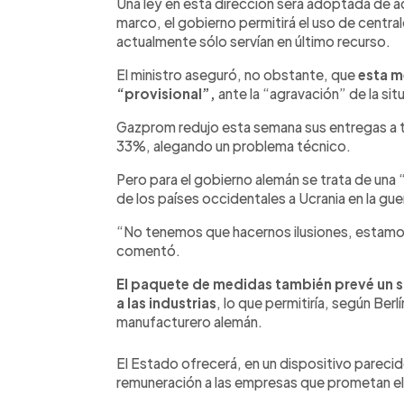
Una ley en esta dirección será adoptada de aq
marco, el gobierno permitirá el uso de centra
actualmente sólo servían en último recurso.
El ministro aseguró, no obstante, que
esta me
“provisional”,
ante la “agravación” de la si
Gazprom redujo esta semana sus entregas a t
33%, alegando un problema técnico.
Pero para el gobierno alemán se trata de una 
de los países occidentales a Ucrania en la gue
“No tenemos que hacernos ilusiones, estamos
comentó.
El paquete de medidas también prevé un s
a las industrias
, lo que permitiría, según Ber
manufacturero alemán.
El Estado ofrecerá, en un dispositivo parecid
remuneración a las empresas que prometan el