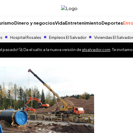
urismo
Dinero y negocios
Vida
Entretenimiento
Deportes
Ento
as
Hospital Rosales
Empleos El Salvador
Viviendas El Salvado
 pasado! 🚀 Da el salto a la nueva versión de
elsalvador.com
. Te invitam