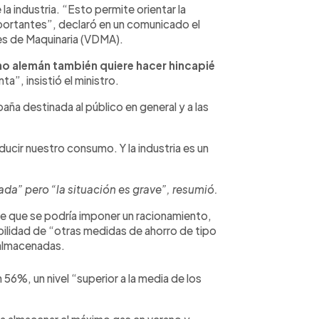
 industria. “Esto permite orientar la
ortantes”, declaró en un comunicado el
es de Maquinaria (VDMA).
no alemán también quiere hacer hincapié
ta”, insistió el ministro.
aña destinada al público en general y a las
ducir nuestro consumo. Y la industria es un
ada” pero “la situación es grave”, resumió.
 de que se podría imponer un racionamiento,
bilidad de “otras medidas de ahorro de tipo
 almacenadas.
 56%, un nivel “superior a la media de los