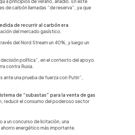
uí a principios de verano, añadió. En este
les de carbón llamadas “de reserva”, ya que
dida de recurrir al carbón era
tuación del mercado gasístico.
ravés del Nord Stream un 40%, y luego un
“decisión política”, en el contexto del apoyo
rra contra Rusia.
 ante una prueba de fuerza con Putin”,
istema de “subastas” para la venta de gas
lín, reducir el consumo del poderoso sector
o a un concurso de licitación, una
 ahorro energético más importante.