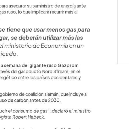
WhatsApp
Copiar link
para asegurar su suministro de energía ante
s ruso, lo que implicará recurrir más al
.
se tiene que usar menos gas para
gar, se deberán utilizar más las
el ministerio de Economía en un
icado.
sta semana del gigante ruso Gazprom
través del gasoducto Nord Stream, en el
nergético entre los países occidentales y
gobierno de coalición alemán, que incluye a
 uso de carbón antes de 2030.
cir el consumo de gas”, declaró el ministro
ogista Robert Habeck.