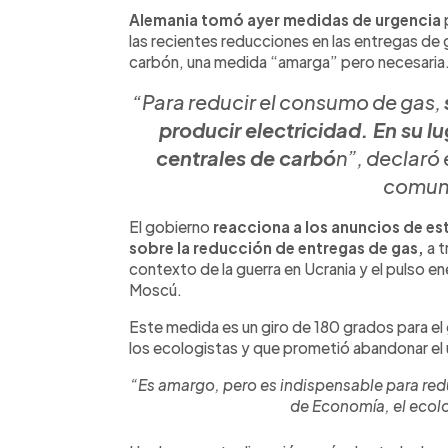
Facebook
Twitter
►
Escuchar artículo
Alemania tomó ayer medidas de urgencia
las recientes reducciones en las entregas de ga
carbón, una medida “amarga” pero necesaria
“Para reducir el consumo de gas,
producir electricidad. En su lu
centrales de carbó
n”, declaró 
comun
El gobierno
reacciona a los anuncios de e
sobre la reducción de entregas de gas,
a 
contexto de la guerra en Ucrania y el pulso e
Moscú.
Este medida es un giro de 180 grados para el 
los ecologistas y que prometió abandonar el
“Es amargo, pero es indispensable para redu
de Economía, el ecol