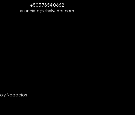
+503 7854 0662
anunciate@elsalvador.com
ro y Negocios