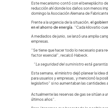
Este mecanismo contó con el beneplácito de la
reducción ahí donde los daños son menos imp
domingo la Asociación Alemana de Fabricant
Frente a la urgencia de la situación,
el gobier
en el ahorro de energía
. “Cada kilovatio cuen
A mediados de junio, se lanzó una amplia camp
empresas.
“Se tiene que hacer todo lo necesario para re
factor esencial”, recalcó Habeck.
“
La seguridad del suministro está garantiz
Esta semana, el ministro dejó planear la idea
para usuarios y empresas, y mencionó la posi
legislativo” si no aumentaban las cantidades
Actualmente las reservas de gas se sitúan a un
últimos años”.