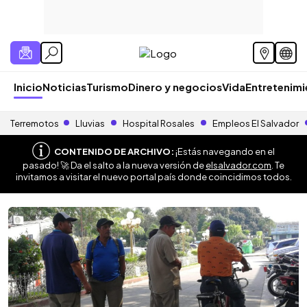
Inicio
Noticias
Turismo
Dinero y negocios
Vida
Entretenim
Terremotos
Lluvias
Hospital Rosales
Empleos El Salvador
CONTENIDO DE ARCHIVO:
¡Estás navegando en el
pasado! 🚀 Da el salto a la nueva versión de
elsalvador.com
. Te
invitamos a visitar el nuevo portal país donde coincidimos todos.