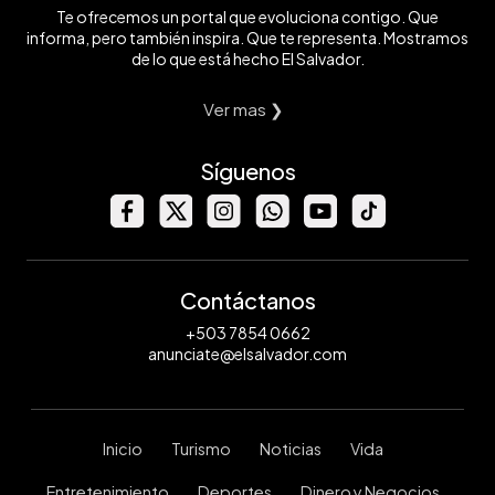
Te ofrecemos un portal que evoluciona contigo. Que
informa, pero también inspira. Que te representa. Mostramos
de lo que está hecho El Salvador.
Ver mas ❯
Síguenos
Contáctanos
+503 7854 0662
anunciate@elsalvador.com
Inicio
Turismo
Noticias
Vida
Entretenimiento
Deportes
Dinero y Negocios