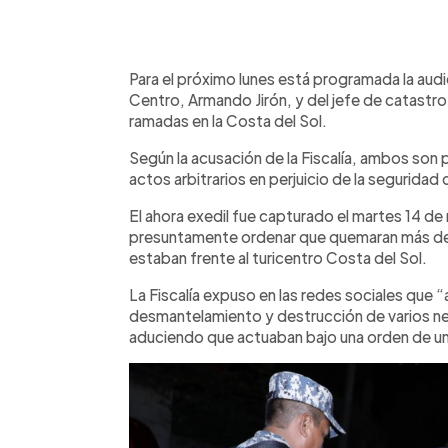
0:00
Facebook
Twitter
►
Escuchar artículo
Para el próximo lunes está programada la audie
Centro, Armando Jirón, y del jefe de catastro
ramadas en la Costa del Sol.
Según la acusación de la Fiscalía, ambos son 
actos arbitrarios en perjuicio de la seguridad 
El ahora exedil fue capturado el martes 14 de
presuntamente ordenar que quemaran más de
estaban frente al turicentro Costa del Sol.
La Fiscalía expuso en las redes sociales que
desmantelamiento y destrucción de varios ne
aduciendo que actuaban bajo una orden de un