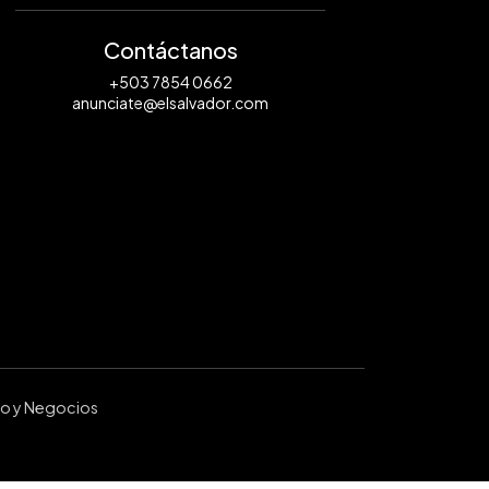
Contáctanos
+503 7854 0662
anunciate@elsalvador.com
ro y Negocios