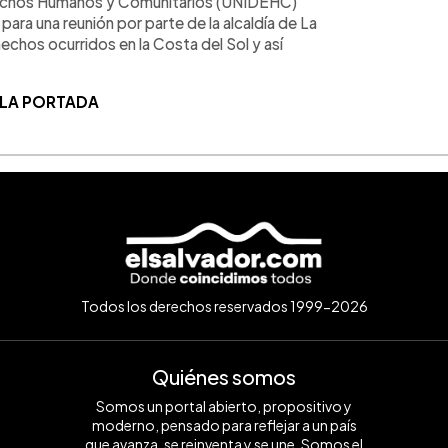
erechos Humanos y Comunitarios (UNIDEHC)
ara una reunión por parte de la alcaldía de La
echos ocurridos en la Costa del Sol y así
 LA PORTADA
Todos los derechos reservados 1999-2026
Quiénes somos
Somos un portal abierto, propositivo y
moderno, pensado para reflejar a un país
que avanza, se reinventa y se une. Somos el