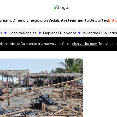
urismo
Dinero y negocios
Vida
Entretenimiento
Deportes
Ento
as
Hospital Rosales
Empleos El Salvador
Viviendas El Salvado
 pasado! 🚀 Da el salto a la nueva versión de
elsalvador.com
. Te invitam