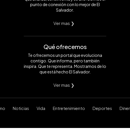
punto de conexión con lo mejor de El
Salvador.
Ver mas ❯
Qué ofrecemos
Te ofrecemos un portal que evoluciona
contigo. Que informa, pero también
inspira. Que te representa. Mostramos de lo
que está hecho El Salvador.
Ver mas ❯
smo
Noticias
Vida
Entretenimiento
Deportes
Dine