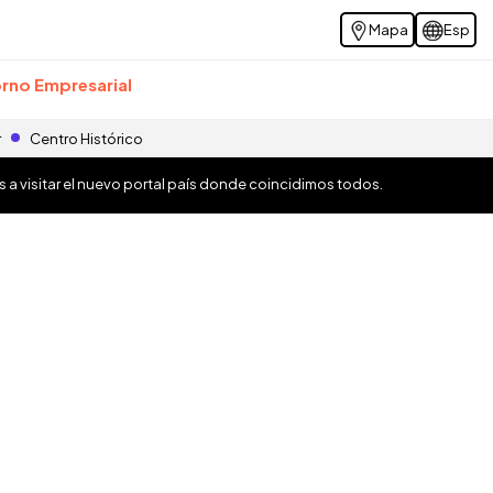
Mapa
Esp
rno Empresarial
r
Centro Histórico
os a visitar el nuevo portal país donde coincidimos todos.