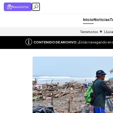
Newsletter
Inicio
Noticias
T
Terremotos
Lluvi
CONTENIDO DE ARCHIVO:
¡Estás navegando en el