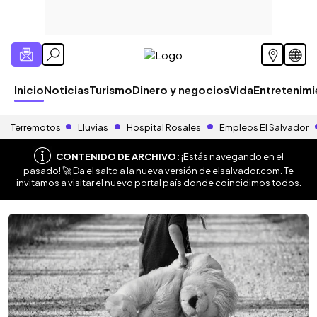
Inicio
Noticias
Turismo
Dinero y negocios
Vida
Entretenim
Terremotos
Lluvias
Hospital Rosales
Empleos El Salvador
CONTENIDO DE ARCHIVO:
¡Estás navegando en el
pasado! 🚀 Da el salto a la nueva versión de
elsalvador.com
. Te
invitamos a visitar el nuevo portal país donde coincidimos todos.