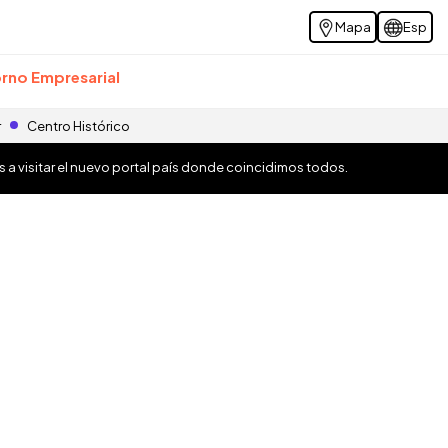
Mapa
Esp
rno Empresarial
r
Centro Histórico
os a visitar el nuevo portal país donde coincidimos todos.