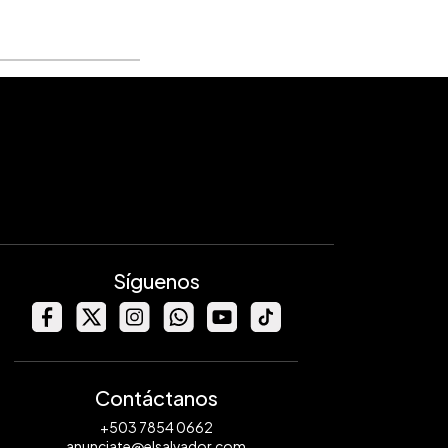
Síguenos
Contáctanos
+503 7854 0662
anunciate@elsalvador.com