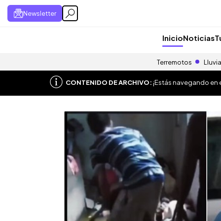
Newsletter
Inicio
Noticias
T
Terremotos
Lluvi
CONTENIDO DE ARCHIVO:
¡Estás navegando en el