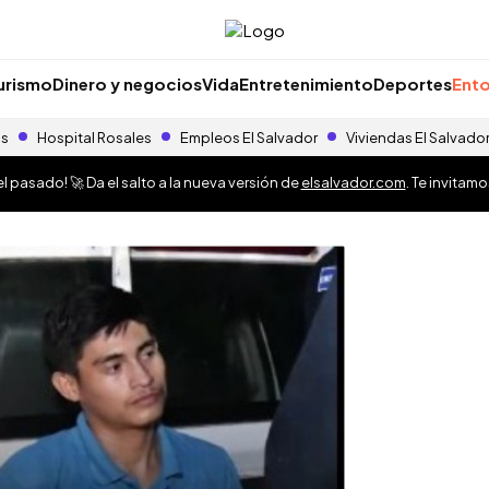
urismo
Dinero y negocios
Vida
Entretenimiento
Deportes
Ento
as
Hospital Rosales
Empleos El Salvador
Viviendas El Salvado
 pasado! 🚀 Da el salto a la nueva versión de
elsalvador.com
. Te invitam