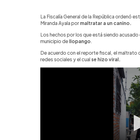
0:00
Facebook
Twitter
►
Escuchar artículo
La Fiscalía General de la República ordenó es
Miranda Ayala por
maltratar a un canino.
Los hechos por los que está siendo acusado ocu
municipio de
Ilopango
.
De acuerdo con el reporte fiscal, el maltrato
redes sociales y el cual
se hizo viral.