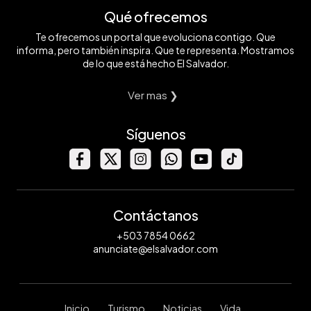
Qué ofrecemos
Te ofrecemos un portal que evoluciona contigo. Que
informa, pero también inspira. Que te representa. Mostramos
de lo que está hecho El Salvador.
Ver mas ❯
Síguenos
Contáctanos
+503 7854 0662
anunciate@elsalvador.com
Inicio
Turismo
Noticias
Vida