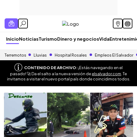
Inicio
Noticias
Turismo
Dinero y negocios
Vida
Entretenim
Terremotos
Lluvias
Hospital Rosales
Empleos El Salvador
CONTENIDO DE ARCHIVO:
¡Estás navegando en el
pasado! 🚀 Da el salto a la nueva versión de
elsalvador.com
. Te
invitamos a visitar el nuevo portal país donde coincidimos todos.