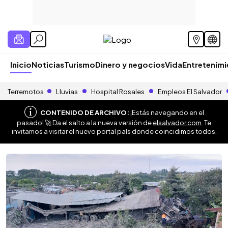
Inicio
Noticias
Turismo
Dinero y negocios
Vida
Entretenim
Terremotos
Lluvias
Hospital Rosales
Empleos El Salvador
CONTENIDO DE ARCHIVO:
¡Estás navegando en el
pasado! 🚀 Da el salto a la nueva versión de
elsalvador.com
. Te
invitamos a visitar el nuevo portal país donde coincidimos todos.