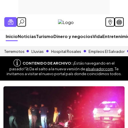
Inicio
Noticias
Turismo
Dinero y negocios
Vida
Entretenim
Terremotos
Lluvias
Hospital Rosales
Empleos El Salvador
CONTENIDO DE ARCHIVO:
¡Estás navegando en el
pasado! 🚀 Da el salto a la nueva versión de
elsalvador.com
. Te
invitamos a visitar el nuevo portal país donde coincidimos todos.