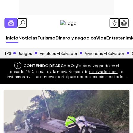
Inicio
Noticias
Turismo
Dinero y negocios
Vida
Entretenim
TPS
Juegos
Empleos El Salvador
Viviendas El Salvador
CONTENIDO DE ARCHIVO:
¡Estás navegando en el
pasado! 🚀 Da el salto a la nueva versión de
elsalvador.com
. Te
invitamos a visitar el nuevo portal país donde coincidimos todos.