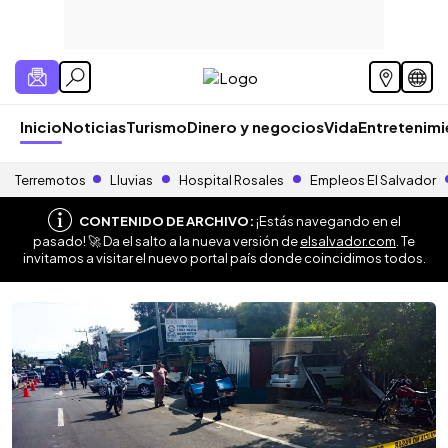
Inicio
Noticias
Turismo
Dinero y negocios
Vida
Entretenim
Terremotos
Lluvias
Hospital Rosales
Empleos El Salvador
CONTENIDO DE ARCHIVO:
¡Estás navegando en el
pasado! 🚀 Da el salto a la nueva versión de
elsalvador.com
. Te
invitamos a visitar el nuevo portal país donde coincidimos todos.