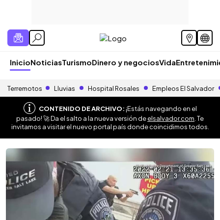
Inicio
Noticias
Turismo
Dinero y negocios
Vida
Entretenim
Terremotos
Lluvias
Hospital Rosales
Empleos El Salvador
CONTENIDO DE ARCHIVO:
¡Estás navegando en el
pasado! 🚀 Da el salto a la nueva versión de
elsalvador.com
. Te
invitamos a visitar el nuevo portal país donde coincidimos todos.