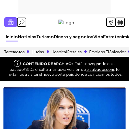
Inicio
Noticias
Turismo
Dinero y negocios
Vida
Entretenim
Terremotos
Lluvias
Hospital Rosales
Empleos El Salvador
CONTENIDO DE ARCHIVO:
¡Estás navegando en el
pasado! 🚀 Da el salto a la nueva versión de
elsalvador.com
. Te
invitamos a visitar el nuevo portal país donde coincidimos todos.