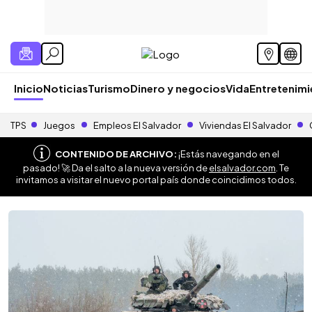
Inicio
Noticias
Turismo
Dinero y negocios
Vida
Entretenim
TPS
Juegos
Empleos El Salvador
Viviendas El Salvador
CONTENIDO DE ARCHIVO:
¡Estás navegando en el
pasado! 🚀 Da el salto a la nueva versión de
elsalvador.com
. Te
invitamos a visitar el nuevo portal país donde coincidimos todos.