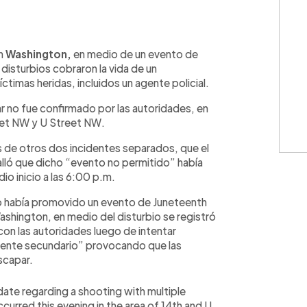
WhatsApp
Copiar link
en
Washington,
en medio de un evento de
 disturbios cobraron la vida de un
ctimas heridas, incluidos un agente policial.
ar no fue confirmado por las autoridades, en
reet NW y U Street NW.
és de otros dos incidentes separados, que el
lló que dicho “evento no permitido” había
dio inicio a las 6:00 p.m.
o había promovido un evento de Juneteenth
Washington, en medio del disturbio se registró
con las autoridades luego de intentar
idente secundario” provocando que las
scapar.
date regarding a shooting with multiple
ccurred this evening in the area of 14th and U