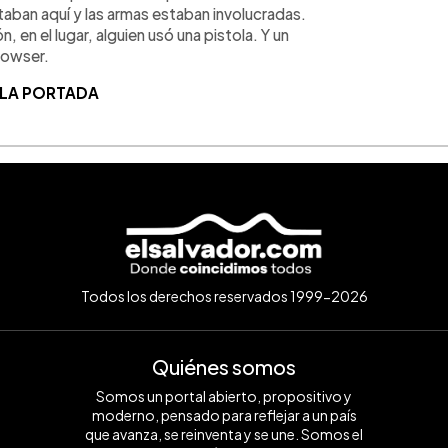
aban aquí y las armas estaban involucradas.
, en el lugar, alguien usó una pistola. Y un
Bowser.
 LA PORTADA
Todos los derechos reservados 1999-2026
Quiénes somos
Somos un portal abierto, propositivo y
moderno, pensado para reflejar a un país
que avanza, se reinventa y se une. Somos el