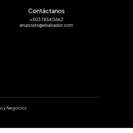
Contáctanos
+503 7854 0662
anunciate@elsalvador.com
ro y Negocios