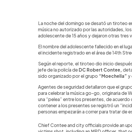
0:00
Facebook
Twitter
►
Escuchar artículo
La noche del domingo se desató un tiroteo 
música no autorizado por las autoridades, los
adolescente de 15 años y dejaron otras tres ví
El nombre del adolescente fallecido en el lug
el incidente registrado en el área de 14th St
Según el reporte, el tiroteo dio inicio despu
jefe de la policía de
DC Robert Contee,
deta
sido organizado por el grupo
“Moechella”
y 
Agentes de seguridad detallaron que el grup
para celebrar la música go-go, originaria de 
una “pelea” entre los presentes, de acuerdo 
contener a los presentes se registró un “inc
personas empezarán a correr para tratar de e
Chief Contee and city officials provide an up
victims shot, including an MPD officer, that o