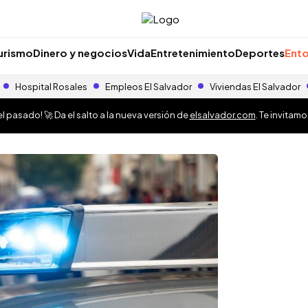
urismo
Dinero y negocios
Vida
Entretenimiento
Deportes
Ento
Hospital Rosales
Empleos El Salvador
Viviendas El Salvador
 pasado! 🚀 Da el salto a la nueva versión de
elsalvador.com
. Te invitam