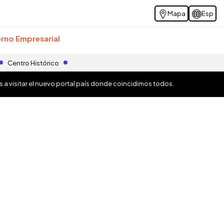
Mapa
Esp
rno Empresarial
Centro Histórico
os a visitar el nuevo portal país donde coincidimos todos.