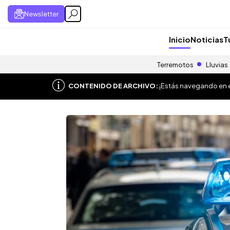
Newsletter
Inicio
Noticias
T
Terremotos
Lluvias
CONTENIDO DE ARCHIVO:
¡Estás navegando en el