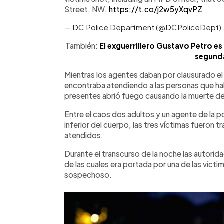
Street, NW.
https://t.co/j2w5yXqvPZ
— DC Police Department (@DCPoliceDept)
También:
El exguerrillero Gustavo Petro 
segunda
Mientras los agentes daban por clausurado e
encontraba atendiendo a las personas que hab
presentes abrió fuego causando la muerte de 
Entre el caos dos adultos y un agente de la pol
inferior del cuerpo, las tres víctimas fueron t
atendidos.
Durante el transcurso de la noche las autori
de las cuales era portada por una de las vícti
sospechoso.