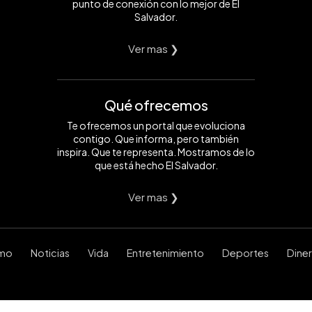
punto de conexión con lo mejor de El
Salvador.
Ver mas ❯
Qué ofrecemos
Te ofrecemos un portal que evoluciona
contigo. Que informa, pero también
inspira. Que te representa. Mostramos de lo
que está hecho El Salvador.
Ver mas ❯
smo
Noticias
Vida
Entretenimiento
Deportes
Dine