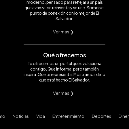
moderno, pensado para reflejar a un país
que avanza, se reinventa y se une. Somos el
punto de conexión con lo mejor de El
Salvador.
Ver mas ❯
Qué ofrecemos
Te ofrecemos un portal que evoluciona
contigo. Que informa, pero también
inspira. Que te representa. Mostramos de lo
que está hecho El Salvador.
Ver mas ❯
smo
Noticias
Vida
Entretenimiento
Deportes
Dine