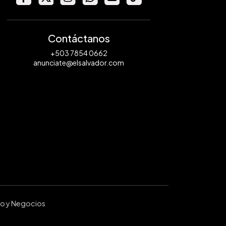
Contáctanos
+503 7854 0662
anunciate@elsalvador.com
ro y Negocios