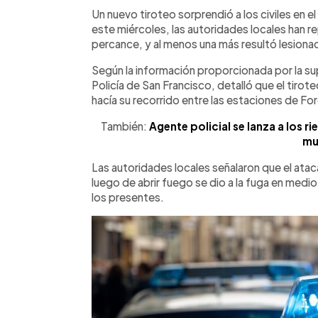
Facebook
Twitter
►
Escuchar artículo
Un nuevo tiroteo sorprendió a los civiles en e
este miércoles, las autoridades locales han r
percance, y al menos una más resultó lesiona
Según la información proporcionada por la s
Policía de San Francisco, detalló que el tirote
hacía su recorrido entre las estaciones de For
También:
Agente policial se lanza a los ri
mu
Las autoridades locales señalaron que el ataca
luego de abrir fuego se dio a la fuga en medi
los presentes.