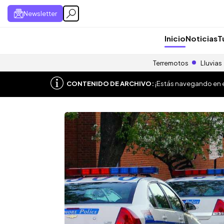
Newsletter
Inicio
Noticias
T
Terremotos
Lluvias
CONTENIDO DE ARCHIVO:
¡Estás navegando en el