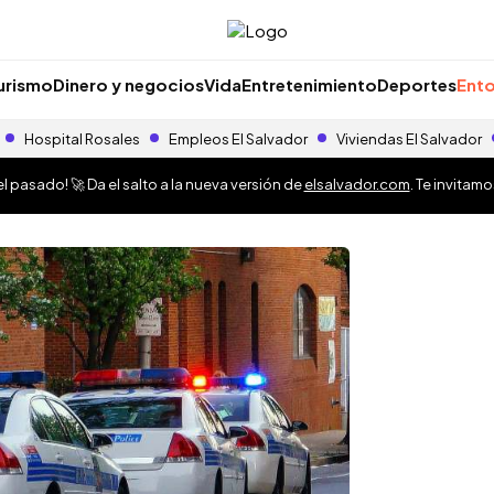
urismo
Dinero y negocios
Vida
Entretenimiento
Deportes
Ento
Hospital Rosales
Empleos El Salvador
Viviendas El Salvador
 pasado! 🚀 Da el salto a la nueva versión de
elsalvador.com
. Te invitam