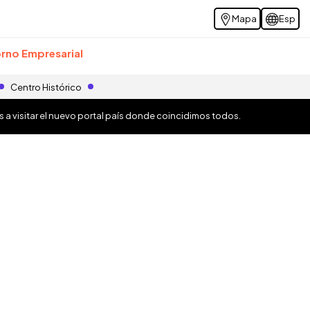
Mapa
Esp
rno Empresarial
Centro Histórico
os a visitar el nuevo portal país donde coincidimos todos.