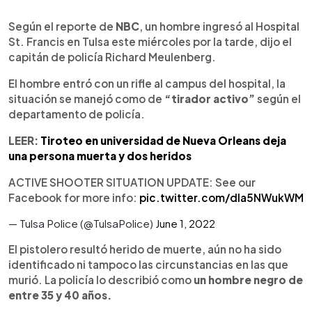
0:00
►
Escuchar artículo
Según el reporte de
NBC
, un hombre ingresó al Hospital
St. Francis en Tulsa este miércoles por la tarde, dijo el
capitán de policía Richard Meulenberg.
El hombre entró con un rifle al campus del hospital, la
situación se manejó como de
“tirador activo”
según el
departamento de policía.
LEER:
Tiroteo en universidad de Nueva Orleans deja
una persona muerta y dos heridos
ACTIVE SHOOTER SITUATION UPDATE: See our
Facebook for more info:
pic.twitter.com/dla5NWukWM
— Tulsa Police (@TulsaPolice)
June 1, 2022
El pistolero resultó herido de muerte, aún no ha sido
identificado ni tampoco las circunstancias en las que
murió. La policía lo describió como
un hombre negro de
entre 35 y 40 años.