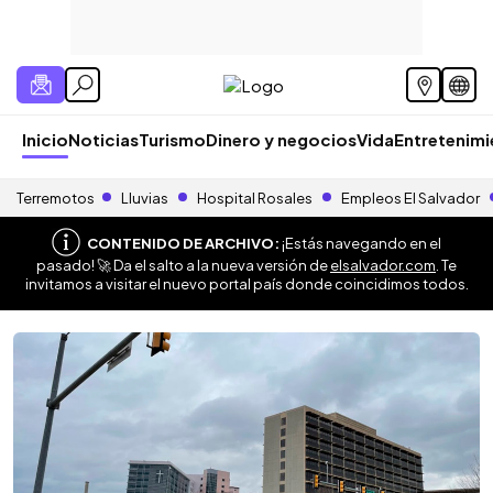
Inicio
Noticias
Turismo
Dinero y negocios
Vida
Entretenim
Terremotos
Lluvias
Hospital Rosales
Empleos El Salvador
CONTENIDO DE ARCHIVO:
¡Estás navegando en el
pasado! 🚀 Da el salto a la nueva versión de
elsalvador.com
. Te
invitamos a visitar el nuevo portal país donde coincidimos todos.