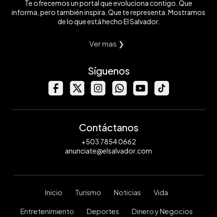
Te ofrecemos un portal que evoluciona contigo. Que
informa, pero también inspira. Que te representa. Mostramos
de lo que está hecho El Salvador.
Ver mas ❯
Síguenos
Contáctanos
+503 7854 0662
anunciate@elsalvador.com
Inicio
Turismo
Noticias
Vida
Entretenimiento
Deportes
Dinero y Negocios