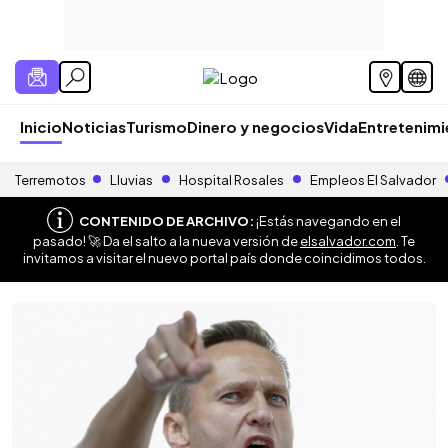
Inicio
Noticias
Turismo
Dinero y negocios
Vida
Entretenim
Terremotos
Lluvias
Hospital Rosales
Empleos El Salvador
CONTENIDO DE ARCHIVO:
¡Estás navegando en el
pasado! 🚀 Da el salto a la nueva versión de
elsalvador.com
. Te
invitamos a visitar el nuevo portal país donde coincidimos todos.