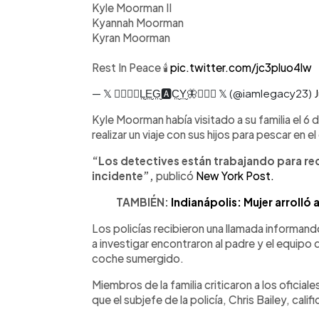
Kyle Moorman II
Kyannah Moorman
Kyran Moorman
Rest In Peace 🕯
pic.twitter.com/jc3pluo4lw
— 𝕏 🕵🏻‍♀️🦋L̤̮E̤̮G̤̮🅰️C̤̮Y̤̮🦋🕵🏻‍♀️ 𝕏 (@iamlegacy23)
J
Kyle Moorman había visitado a su familia el 6
realizar un viaje con sus hijos para pescar en e
“Los detectives están trabajando para rec
incidente”,
publicó
New York Post.
TAMBIÉN:
Indianápolis: Mujer arrolló a
Los policías recibieron una llamada informand
a investigar encontraron al padre y el equipo
coche sumergido.
Miembros de la familia criticaron a los oficial
que el subjefe de la policía, Chris Bailey, ca