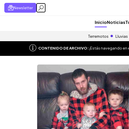
Newsletter
Inicio
Noticias
T
Terremotos
Lluvias
CONTENIDO DE ARCHIVO:
¡Estás navegando en el