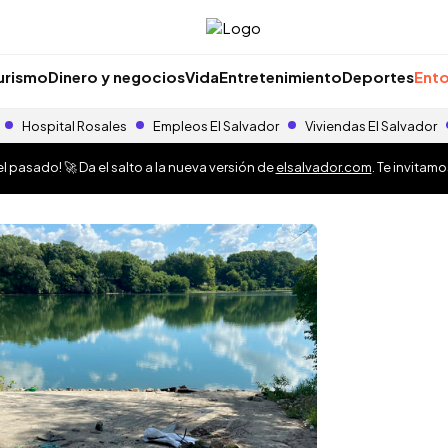
urismo
Dinero y negocios
Vida
Entretenimiento
Deportes
Ento
Hospital Rosales
Empleos El Salvador
Viviendas El Salvador
 pasado! 🚀 Da el salto a la nueva versión de
elsalvador.com
. Te invitam