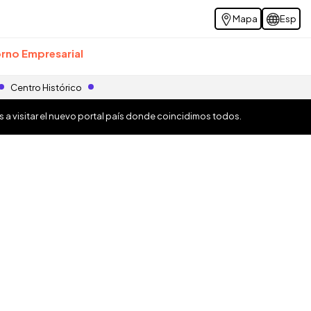
Mapa
Esp
rno Empresarial
Centro Histórico
os a visitar el nuevo portal país donde coincidimos todos.