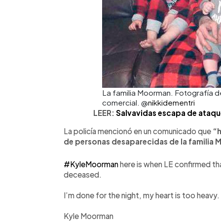
La familia Moorman. Fotografía de 
comercial. @
nikkidementri
LEER:
Salvavidas escapa de ataqu
La policía mencionó en un comunicado que
“h
de personas desaparecidas de la familia 
#KyleMoorman
here is when LE confirmed tha
deceased.
I’m done for the night, my heart is too heavy.
Kyle Moorman