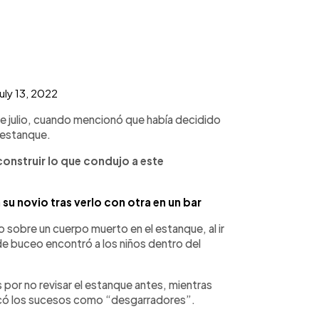
uly 13, 2022
 de julio, cuando mencionó que había decidido
l estanque.
onstruir lo que condujo a este
 su novio tras verlo con otra en un bar
o sobre un cuerpo muerto en el estanque, al ir
 de buceo encontró a los niños dentro del
es por no revisar el estanque antes, mientras
lificó los sucesos como “desgarradores”.