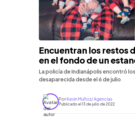
Encuentran los restos d
en el fondo de un esta
La policía de Indianápolis encontró lo
desaparecida desde el 6 de julio
Por
Kevin Muñoz/ Agencias
Publicado el 13 de julio de 2022
0:00