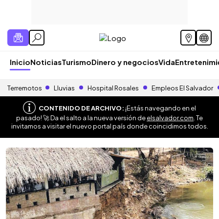
Inicio
Noticias
Turismo
Dinero y negocios
Vida
Entretenim
Terremotos
Lluvias
Hospital Rosales
Empleos El Salvador
CONTENIDO DE ARCHIVO:
¡Estás navegando en el
pasado! 🚀 Da el salto a la nueva versión de
elsalvador.com
. Te
invitamos a visitar el nuevo portal país donde coincidimos todos.