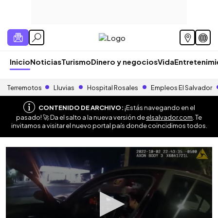
Inicio
Noticias
Turismo
Dinero y negocios
Vida
Entretenim
Terremotos
Lluvias
Hospital Rosales
Empleos El Salvador
CONTENIDO DE ARCHIVO:
¡Estás navegando en el
pasado! 🚀 Da el salto a la nueva versión de
elsalvador.com
. Te
invitamos a visitar el nuevo portal país donde coincidimos todos.