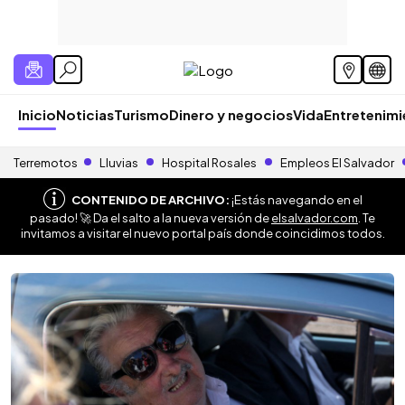
Inicio
Noticias
Turismo
Dinero y negocios
Vida
Entretenim
Terremotos
Lluvias
Hospital Rosales
Empleos El Salvador
CONTENIDO DE ARCHIVO:
¡Estás navegando en el
pasado! 🚀 Da el salto a la nueva versión de
elsalvador.com
. Te
invitamos a visitar el nuevo portal país donde coincidimos todos.