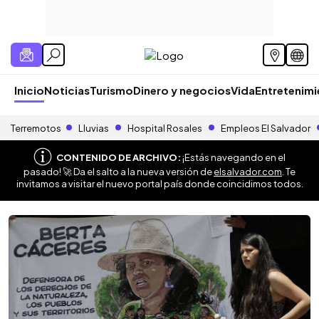
Inicio
Noticias
Turismo
Dinero y negocios
Vida
Entretenim
Terremotos
Lluvias
Hospital Rosales
Empleos El Salvador
CONTENIDO DE ARCHIVO:
¡Estás navegando en el
pasado! 🚀 Da el salto a la nueva versión de
elsalvador.com
. Te
invitamos a visitar el nuevo portal país donde coincidimos todos.