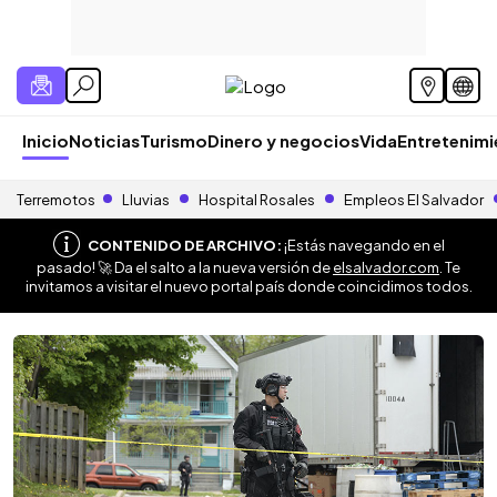
Inicio
Noticias
Turismo
Dinero y negocios
Vida
Entretenim
Terremotos
Lluvias
Hospital Rosales
Empleos El Salvador
CONTENIDO DE ARCHIVO:
¡Estás navegando en el
pasado! 🚀 Da el salto a la nueva versión de
elsalvador.com
. Te
invitamos a visitar el nuevo portal país donde coincidimos todos.