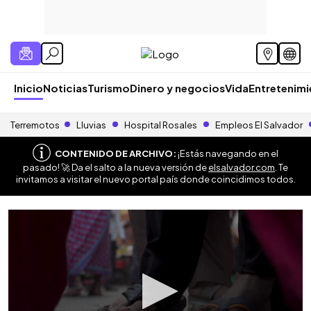
Inicio
Noticias
Turismo
Dinero y negocios
Vida
Entretenim
Terremotos
Lluvias
Hospital Rosales
Empleos El Salvador
CONTENIDO DE ARCHIVO:
¡Estás navegando en el
pasado! 🚀 Da el salto a la nueva versión de
elsalvador.com
. Te
invitamos a visitar el nuevo portal país donde coincidimos todos.